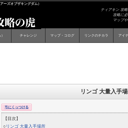
ティアーズオブザキングダム）
ティアキン 攻
攻略に必
マップや
ら）
チャレンジ
マップ・コログ
リンクのチカラ
アイ
リンゴ 大量入手
弓にくっつける
【目次】
○
リンゴ 大量入手場所