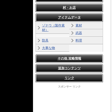
村・お店
アイテムデータ
ゾナウ（製作素
素材
材）
武器
防具
料理
大事な物
その他 攻略情報
追加コンテンツ
リンク
スポンサー リンク