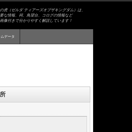
略の虎（ゼルダ ティアーズオブザキングダム）は、
要な情報、祠、鳥望台、コログの情報など
画像付きで分かりやすく解説しています！
テムデータ
場所