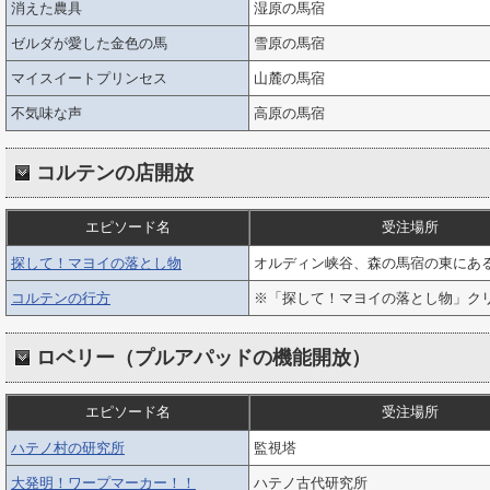
消えた農具
湿原の馬宿
ゼルダが愛した金色の馬
雪原の馬宿
マイスイートプリンセス
山麓の馬宿
不気味な声
高原の馬宿
コルテンの店開放
エピソード名
受注場所
探して！マヨイの落とし物
オルディン峡谷、森の馬宿の東にあ
コルテンの行方
※「探して！マヨイの落とし物」ク
ロベリー（プルアパッドの機能開放）
エピソード名
受注場所
ハテノ村の研究所
監視塔
大発明！ワープマーカー！！
ハテノ古代研究所