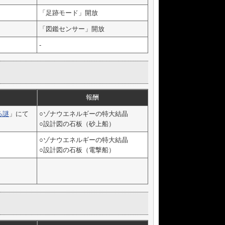
「足跡モード」開放
「図鑑センサー」開放
-
報酬
る謎
」にて
○ゾナウエネルギーの特大結晶
○設計図の石板（砂上船）
○ゾナウエネルギーの特大結晶
○設計図の石板（電撃船）