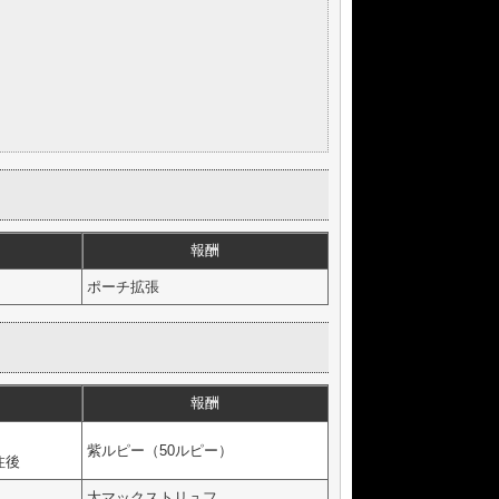
報酬
ポーチ拡張
報酬
紫ルピー（50ルピー）
注後
大マックストリュフ