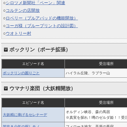
○
シロツメ新聞社「ペーン」関連
○
コルテンの店開放
○
ロベリー（プルアパッドの機能開放）
○
コーガ様（ブループリントの設計図）
○
ウオトリー村
ボックリン（ポーチ拡張）
エピソード名
受注場所
ボックリンの困りごと
ハイラル丘陵、ラブラー山
ウマナリ楽団（大妖精開放）
エピソード名
受注場所
オルディン峡谷、森の馬宿
大妖精に捧げるセレナーデ
※真実を探れ！噂のゼルダ姫！！受
笛吹き少年の探しモノ
フィローネ地方、高原の馬宿