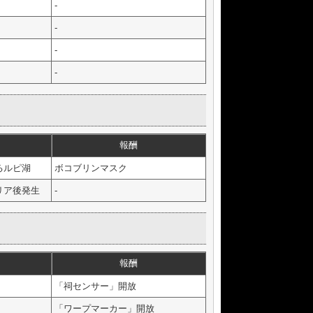
-
-
-
-
報酬
るルピ湖
ボコブリンマスク
リア後発生
-
報酬
「祠センサー」開放
「ワープマーカー」開放