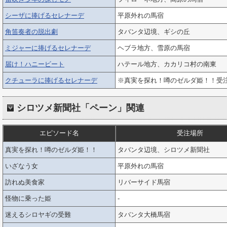
シーザに捧げるセレナーデ
平原外れの馬宿
角笛奏者の脱出劇
タバンタ辺境、ギシの丘
ミジャーに捧げるセレナーデ
ヘブラ地方、雪原の馬宿
届け！ハニービート
ハテール地方、カカリコ村の南東
クチューラに捧げるセレナーデ
※真実を探れ！噂のゼルダ姫！！受
シロツメ新聞社「ペーン」関連
エピソード名
受注場所
真実を探れ！噂のゼルダ姫！！
タバンタ辺境、シロツメ新聞社
いざなう女
平原外れの馬宿
訪れぬ美食家
リバーサイド馬宿
怪物に乗った姫
-
迷えるシロヤギの受難
タバンタ大橋馬宿