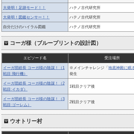
大発明！足跡モード！！
ハテノ古代研究所
大発明！図鑑センサー！！
ハテノ古代研究所
自分だけのハイラル図鑑
ハテノ古代研究所
コーガ様（ブループリントの設計図）
エピソード名
受注場所
イーガ団総長 コーガ様の陰謀！（1
※メインチャレンジ「
地底神殿に眠
戦目:飛行機）
発生
イーガ団総長 コーガ様の陰謀！（2
1戦目クリア後
戦目:イカダ）
イーガ団総長 コーガ様の陰謀！（3
2戦目クリア後
戦目:ゴーレム）
ウオトリー村