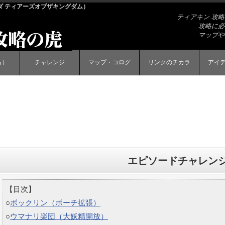
ルダ ティアーズオブザキングダム）
ティアキン 攻
攻略に必
マップや
ら）
チャレンジ
マップ・コログ
リンクのチカラ
アイ
エピソードチャレン
【目次】
○
ボックリン（ポーチ拡張）
○
ウマナリ楽団（大妖精開放）