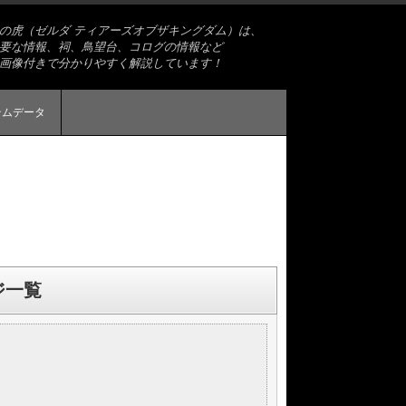
略の虎（ゼルダ ティアーズオブザキングダム）は、
要な情報、祠、鳥望台、コログの情報など
画像付きで分かりやすく解説しています！
テムデータ
ジ一覧