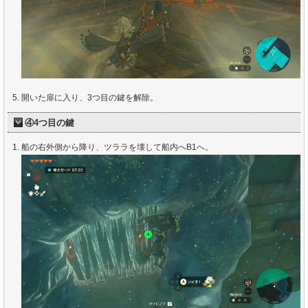
開いた扉に入り、3つ目の鍵を解除。
④4つ目の鍵
船の右外側から降り、ツララを壊して船内へB1へ。