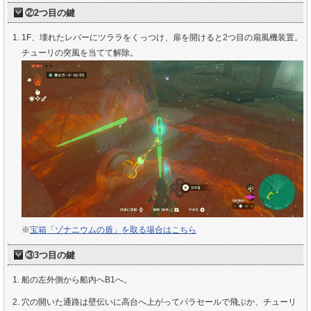
②2つ目の鍵
1F、壊れたレバーにツララをくっつけ、扉を開けると2つ目の扇風機装置。
チューリの突風を当てて解除。
※
宝箱「ゾナニウムの盾」を取る場合はこちら
③3つ目の鍵
船の左外側から船内へB1へ。
穴の開いた通路は壁伝いに高台へ上がってパラセールで飛ぶか、チューリ