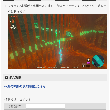
ツララを2本繋げて牢屋の穴に通し、宝箱とツララをくっつけて引っ張り出
すと取れます。
ボス攻略
>>風の神殿のボス情報はこちら
情報提供、コメント
名前 (必須)