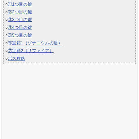
○
①1つ目の鍵
○
②2つ目の鍵
○
③3つ目の鍵
○
④4つ目の鍵
○
⑤5つ目の鍵
○
⑥宝箱1（ゾナニウムの盾）
○
⑦宝箱2（サファイア）
○
ボス攻略