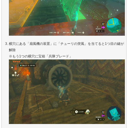
横穴にある「扇風機の装置」に「チューリの突風」を当てると1つ目の鍵が
解除
※もう1つの横穴に宝箱「兵隊ブレード」