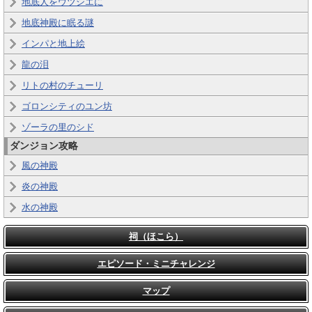
地底人をウツシエに
地底神殿に眠る謎
インパと地上絵
龍の泪
リトの村のチューリ
ゴロンシティのユン坊
ゾーラの里のシド
ダンジョン攻略
風の神殿
炎の神殿
水の神殿
祠（ほこら）
エピソード・ミニチャレンジ
マップ