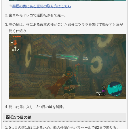
※
牢屋の奥にある宝箱の取り方はこちら
歯車をモドレコで逆回転させて先へ。
奥の扉は、横にある歯車の棒が欠けた部分にツララを繋げて動かすと扉が
開く仕組み。
開いた扉に入り、3つ目の鍵を解除。
⑤5つ目の鍵
5つ目の鍵はB2にあるため、船の外側からパラセールでB2まで降りる。