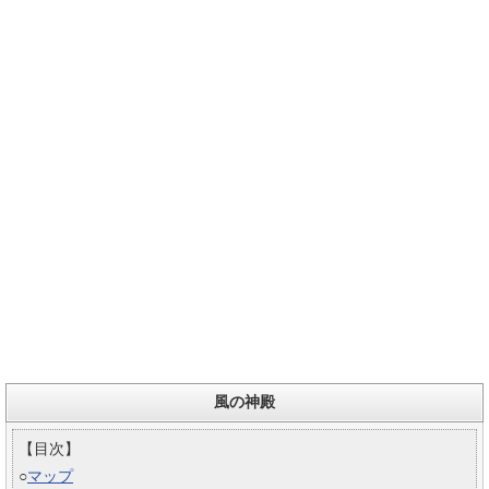
風の神殿
【目次】
○
マップ