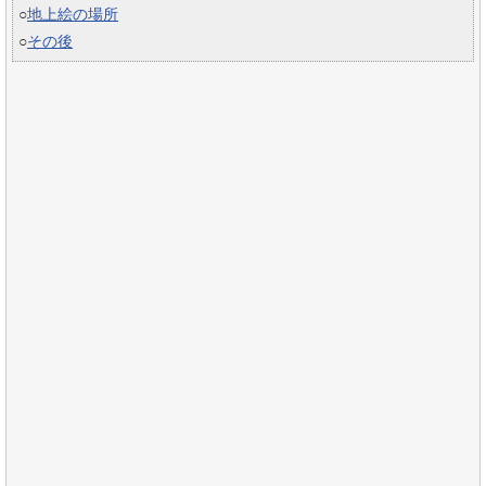
○
地上絵の場所
○
その後