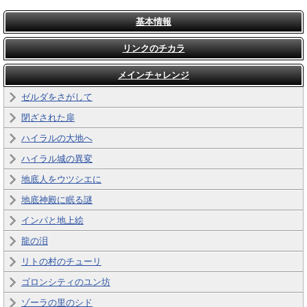
基本情報
リンクのチカラ
メインチャレンジ
ゼルダをさがして
閉ざされた扉
ハイラルの大地へ
ハイラル城の異変
地底人をウツシエに
地底神殿に眠る謎
インパと地上絵
龍の泪
リトの村のチューリ
ゴロンシティのユン坊
ゾーラの里のシド