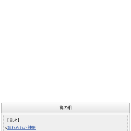
龍の泪
【目次】
○
忘れられた神殿