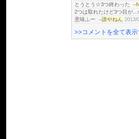
とうとう☆3つ終わった
--
2つは取れたけど3つ目が…
意味ふー
誰やねん
--
2013/0
>>コメントを全て表示す