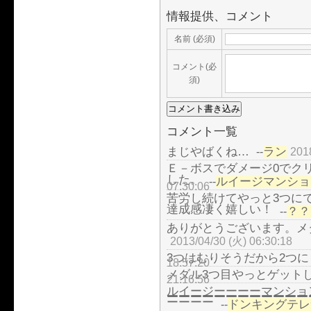
情報提供、コメント
名前 (必須)
コメント(必
須)
コメント一覧
まじやばくね…
ラン
--
201
Ｅ－ボスでダメージ0でク
した。
ルイージマンショ
--
07:30:06
苦労し続けてやっと3つに
達成感凄く嬉しい！
？？
--
ありがとうございます。メ
2013/04/30 (火) 06:30:18
3つはむりそうだから2つに
18:57:20
メダル3つ目やっとゲット
21:16:56
ルイージーーーーマンショ
ーーーーーーーーーーーーーーーーーーーーーーーーーーーーーーーーーーーーーーーーーーーーーーーー
ーーーー
ドンキングテレ
--