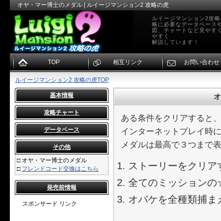
オヤ・マー博士のメダル | ルイージマンション2 攻略の虎
ルイージマンション2攻
略に必要なデータベース
図、チャートなど見やす
やすく
解説しています！
TOP
相互リンク
お問い合わせ
ルイージマンション2 攻略の虎TOP
基本情報
オ
攻略チャート
ある条件をクリアすると
データベース
インターネットプレイ時
メダルは最高で３つまで
その他
□
オヤ・マー博士のメダル
ストーリーをクリア
□
フレンドコード交換はこちら
全てのミッションの
発売前情報
オバケを全種類捕ま
スポンサード リンク