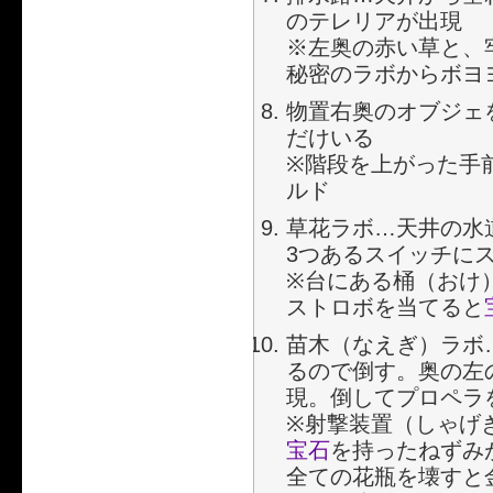
のテレリアが出現
※左奥の赤い草と、
秘密のラボからボヨ
物置右奥のオブジェ
だけいる
※階段を上がった手
ルド
草花ラボ…天井の水
3つあるスイッチに
※台にある桶（おけ
ストロボを当てると
苗木（なえぎ）ラボ
るので倒す。奥の左
現。倒してプロペラ
※射撃装置（しゃげ
宝石
を持ったねずみ
全ての花瓶を壊すと