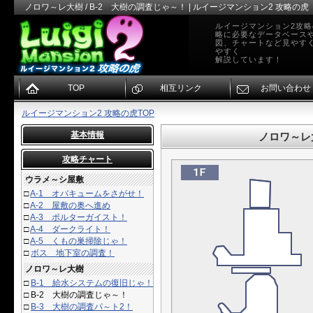
ノロワ～レ大樹 / B-2 大樹の調査じゃ～！ | ルイージマンション2 攻略の虎
ルイージマンション2攻
略に必要なデータベース
図、チャートなど見やす
やすく
解説しています！
TOP
相互リンク
お問い合わせ
ルイージマンション2 攻略の虎TOP
基本情報
ノロワ～レ大
攻略チャート
ウラメ～シ屋敷
□
A-1 オバキュームをさがせ！
□
A-2 屋敷の奥へ進め
□
A-3 ポルターガイスト！
□
A-4 ダークライト！
□
A-5 くもの巣掃除じゃ！
□
ボス 地下室の調査！
ノロワ～レ大樹
□
B-1 給水システムの復旧じゃ！
□
B-2 大樹の調査じゃ～！
□
B-3 大樹の調査パ～ト2！