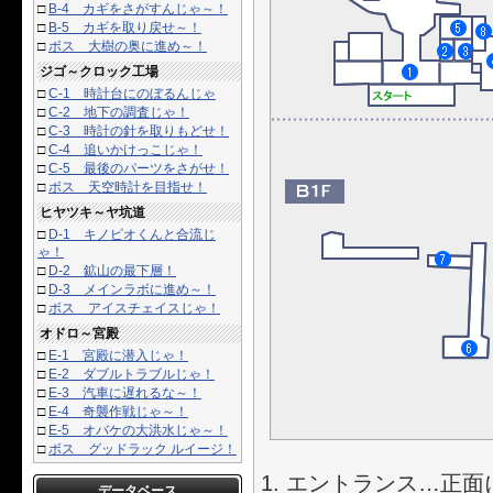
□
B-4 カギをさがすんじゃ～！
□
B-5 カギを取り戻せ～！
□
ボス 大樹の奥に進め～！
ジゴ～クロック工場
□
C-1 時計台にのぼるんじゃ
□
C-2 地下の調査じゃ！
□
C-3 時計の針を取りもどせ！
□
C-4 追いかけっこじゃ！
□
C-5 最後のパーツをさがせ！
□
ボス 天空時計を目指せ！
ヒヤツキ～ヤ坑道
□
D-1 キノピオくんと合流じ
ゃ！
□
D-2 鉱山の最下層！
□
D-3 メインラボに進め～！
□
ボス アイスチェイスじゃ！
オドロ～宮殿
□
E-1 宮殿に潜入じゃ！
□
E-2 ダブルトラブルじゃ！
□
E-3 汽車に遅れるな～！
□
E-4 奇襲作戦じゃ～！
□
E-5 オバケの大洪水じゃ～！
□
ボス グッドラック ルイージ！
エントランス…正面
データベース