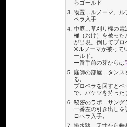
らゴールド
物置…ルノーマ、ル
ペラ入手
中庭…草刈り機の電
桶（おけ）を被った
が出現。倒してプロ
※ルノーマが被って
ールド。
一番手前の芽からは
庭師の部屋…タンス
る。
プロペラを回すとベ
で、バケツを持った
秘密のラボ…サング
一番左の引き出しを
ロペラ入手。
排水路…天井から垂