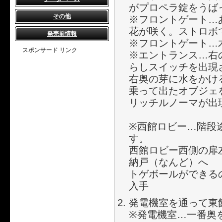
がプロペラ錠をうば
その他
※フロントゲート…
花が咲く。ストロボ
発売前情報
※フロントゲート…
スポンサード リンク
※エントランス…右
らしスイッチを出現
右奥の芽に水をかけ
乗って出たオブジェ
リッチルノーマが出
※西館ロビー…階段
す。
西館ロビー西側の扉
納戸（なんど）へ
トゲボールができる
入手
発電機室を通って東
※発電機室…一番奥