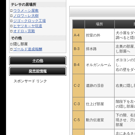
テレサの居場所
□
ウラメ～シ屋敷
□
ノロワ～レ大樹
□
ジゴ～クロック工場
場所
□
ヒヤツキ～ヤ坑道
□
オドロ～宮殿
犬小屋をダ
A-4
控室の外
調べると隠
その他
□
隠し部屋
左奥の部屋
B-3
排水路
□
ゴールド達成報酬
し部屋へ
ボヨヨンの
その他
B-4
オルガンルーム
し、
右の壁をダ
発売前情報
スポンサード リンク
C-2
遺跡の渓谷
右奥に隠し
階段下を左
C-3
仕上げ部屋
の隠し部屋
下の階、右
C-5
動力伝達室
現させ、穴
部屋
左にあるネ