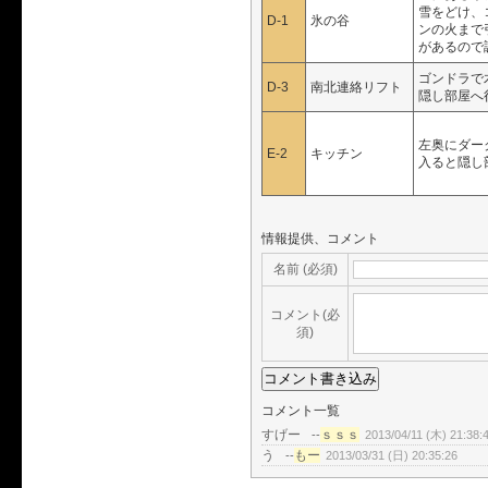
雪をどけ、
D-1
氷の谷
ンの火まで
があるので
ゴンドラで
D-3
南北連絡リフト
隠し部屋へ
左奥にダー
E-2
キッチン
入ると隠し
情報提供、コメント
名前 (必須)
コメント(必
須)
コメント一覧
すげー
ｓｓｓ
--
2013/04/11 (木) 21:38:
う
もー
--
2013/03/31 (日) 20:35:26