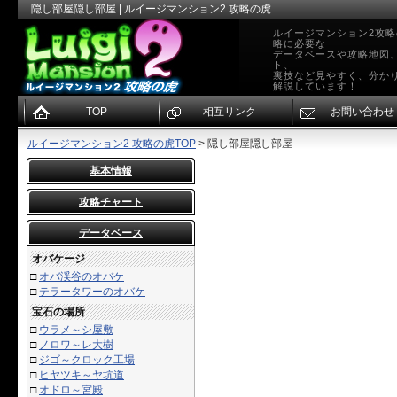
隠し部屋隠し部屋 | ルイージマンション2 攻略の虎
ルイージマンション2攻
略に必要な
データベースや攻略地図
ト、
裏技など見やすく、分か
解説しています！
TOP
相互リンク
お問い合わせ
ルイージマンション2 攻略の虎TOP
> 隠し部屋隠し部屋
基本情報
攻略チャート
データベース
オバケージ
□
オバ渓谷のオバケ
□
テラータワーのオバケ
宝石の場所
□
ウラメ～シ屋敷
□
ノロワ～レ大樹
□
ジゴ～クロック工場
□
ヒヤツキ～ヤ坑道
□
オドロ～宮殿