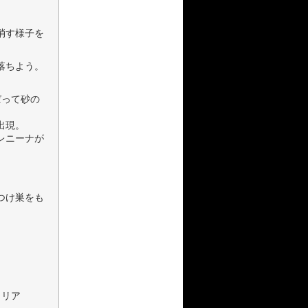
消す様子を
落ちよう。
ぱって砂の
出現。
レニーナが
つけ巣をも
。
クリア