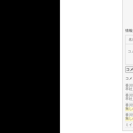
情報
名
コ
コメ
香川
卒社
香川
卒社
香川
無し
香川
無し
ミイ