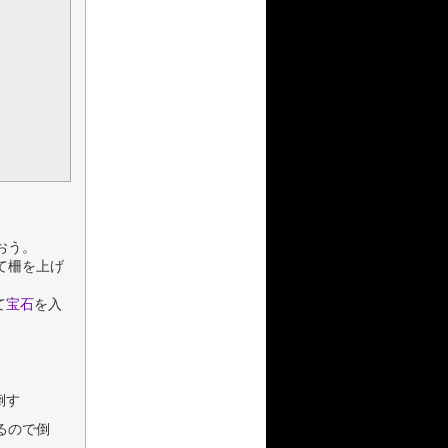
おう。
て柵を上げ
て
宝石
を入
倒す
るので倒