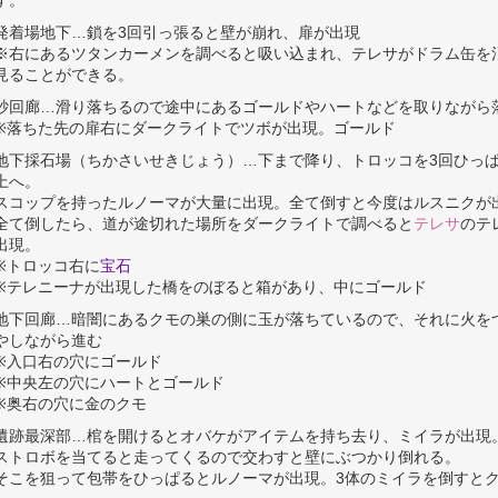
す。
発着場地下…鎖を3回引っ張ると壁が崩れ、扉が出現
※右にあるツタンカーメンを調べると吸い込まれ、テレサがドラム缶を
見ることができる。
砂回廊…滑り落ちるので途中にあるゴールドやハートなどを取りながら
※落ちた先の扉右にダークライトでツボが出現。ゴールド
地下採石場（ちかさいせきじょう）…下まで降り、トロッコを3回ひっ
上へ。
スコップを持ったルノーマが大量に出現。全て倒すと今度はルスニクが
全て倒したら、道が途切れた場所をダークライトで調べると
テレサ
のテ
出現。
※トロッコ右に
宝石
※テレニーナが出現した橋をのぼると箱があり、中にゴールド
地下回廊…暗闇にあるクモの巣の側に玉が落ちているので、それに火を
やしながら進む
※入口右の穴にゴールド
※中央左の穴にハートとゴールド
※奥右の穴に金のクモ
遺跡最深部…棺を開けるとオバケがアイテムを持ち去り、ミイラが出現
ストロボを当てると走ってくるので交わすと壁にぶつかり倒れる。
そこを狙って包帯をひっぱるとルノーマが出現。3体のミイラを倒すと