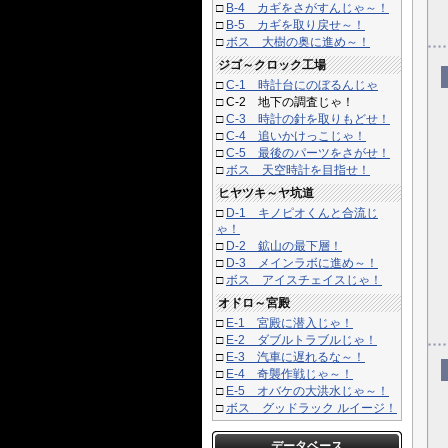
□
B-4 カギをさがすんじゃ～！
□
B-5 カギを取り戻せ～！
□
ボス 大樹の奥に進め～！
ジゴ～クロック工場
□
C-1 時計台にのぼるんじゃ
□
C-2 地下の調査じゃ！
□
C-3 時計の針を取りもどせ！
□
C-4 追いかけっこじゃ！
□
C-5 最後のパーツをさがせ！
□
ボス 天空時計を目指せ！
ヒヤツキ～ヤ坑道
□
D-1 キノピオくんと合流じ
ゃ！
□
D-2 鉱山の最下層！
□
D-3 メインラボに進め～！
□
ボス アイスチェイスじゃ！
オドロ～宮殿
□
E-1 宮殿に潜入じゃ！
□
E-2 ダブルトラブルじゃ！
□
E-3 汽車に遅れるな～！
□
E-4 奇襲作戦じゃ～！
□
E-5 オバケの大洪水じゃ～！
□
ボス グッドラック ルイージ！
データベース