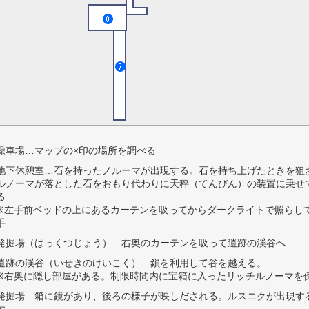
操車場…マップの×印の場所を調べる
地下休憩室…石を持ったノルーマが出現する。石を持ち上げたときを狙
ルノーマが落とした石をおもり代わりに天秤（てんびん）の装置に乗せ
る
※左手前ベッドの上にあるカーテンを吸ってからダークライトで照らし
手
発掘場（はっくつじょう）…右奥のカーテンを吸って遺跡の渓谷へ
遺跡の渓谷（いせきのけいこく）…鎖を利用して谷を越える。
※右奥に隠し部屋がある。制限時間内に宝箱に入ったリッチルノーマを
発掘場…箱に鏡があり、後ろの様子が映しだされる。ルスニクが出現す