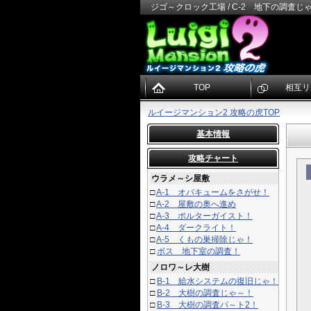
ジゴ～クロック工場 / C-2 地下の調査じゃ
TOP
相互リ
ルイージマンション2 攻略の虎TOP
基本情報
攻略チャート
ウラメ～シ屋敷
□
A-1 オバキュームをさがせ！
□
A-2 屋敷の奥へ進め
□
A-3 ポルターガイスト！
□
A-4 ダークライト！
□
A-5 くもの巣掃除じゃ！
□
ボス 地下室の調査！
ノロワ～レ大樹
□
B-1 給水システムの復旧じゃ！
□
B-2 大樹の調査じゃ～！
□
B-3 大樹の調査パ～ト2！