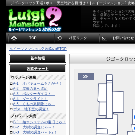
ジゴ～クロック工場 / ボス 天空時計を目指せ！ | ルイージマンション2 攻
ルイージマンション2攻
略に必要なデータベース
図、チャートなど見やす
やすく
解説しています！
TOP
相互リンク
お問い合わせ
ルイージマンション2 攻略の虎TOP
基本情報
ジゴ～クロック
攻略チャート
ウラメ～シ屋敷
□
A-1 オバキュームをさがせ！
□
A-2 屋敷の奥へ進め
□
A-3 ポルターガイスト！
□
A-4 ダークライト！
□
A-5 くもの巣掃除じゃ！
□
ボス 地下室の調査！
ノロワ～レ大樹
□
B-1 給水システムの復旧じゃ！
□
B-2 大樹の調査じゃ～！
□
B-3 大樹の調査パ～ト2！