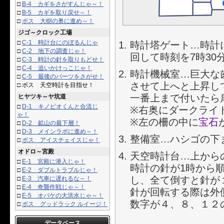
□
B-4 カギをさがすんじゃ～！
□
B-5 カギを取り戻せ～！
□
ボス 大樹の奥に進め～！
ジゴ～クロック工場
□
C-1 時計台にのぼるんじゃ
時計塔ゲート…時計
□
C-2 地下の調査じゃ！
回して時刻を7時3
□
C-3 時計の針を取りもどせ！
□
C-4 追いかけっこじゃ！
時計機械室…巨大な
□
C-5 最後のパーツをさがせ！
させて上へと上昇し
□
ボス 天空時計を目指せ！
一番上まで付いたら
ヒヤツキ～ヤ坑道
□
D-1 キノピオくんと合流じ
※右奥にダークライ
ゃ！
※左の柵の中に
宝石
□
D-2 鉱山の最下層！
□
D-3 メインラボに進め～！
整備室…ハシゴの下
□
ボス アイスチェイスじゃ！
オドロ～宮殿
天空時計台…上から
□
E-1 宮殿に潜入じゃ！
時計の針が1時から
□
E-2 ダブルトラブルじゃ！
し、全て倒すと針が
□
E-3 汽車に遅れるな～！
□
E-4 奇襲作戦じゃ～！
針が回転する際は外
□
E-5 オバケの大洪水じゃ～！
数字が４、８、１２
□
ボス グッドラック ルイージ！
データベース