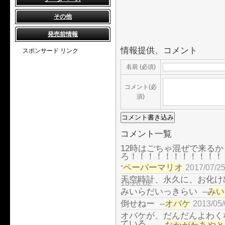
その他
発売前情報
情報提供、コメント
スポンサード リンク
名前 (必須)
コメント(必
須)
コメント一覧
12時はごちゃ混ぜで来る
ろ！！！！！！！！！！！
-
ペーパーマリオ
2017/07/25
天空時計、永久に、お化け出る
10:28:02
みいらだいっきらい
みい
--
倒せねー
オバケ
--
2013/05/
オバケが、だんだんよわく
ている。