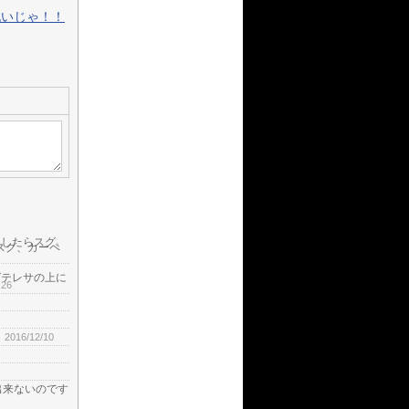
戦いじゃ！！
ろしたらスグ、
スグ、カーペ
グテレサの上に
:26
2016/12/10
出来ないのです