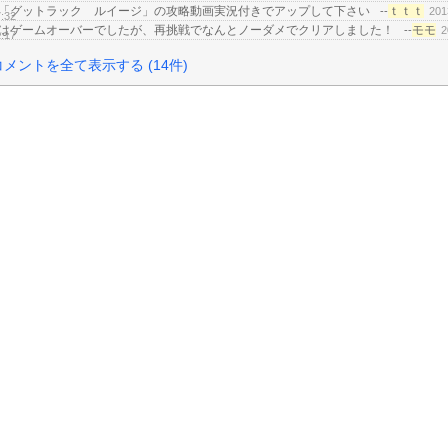
「グットラック ルイージ」の攻略動画実況付きでアップして下さい
ｔｔｔ
--
201
7:32
はゲームオーバーでしたが、再挑戦でなんとノーダメでクリアしました！
モモ
--
2
1:17
コメントを全て表示する (14件)