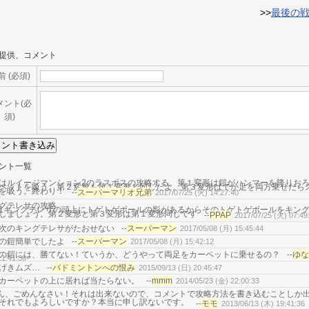
>>
最後の
提供、コメント
前 (必須)
メント(必
須)
ント一覧
はルイージマンション2のラスボスの攻略する。第１変形は鎧がハンマーを降りお
ペットを吸う。第２変形も第１変形と同じだよ。第３変形はでか足を両方乗せたら
を吸う。終わり！
スーパーマリオ兄弟
--
2017/07/25 (火) 14:27:40
グテレサの攻略
1キングテレサの頭上にトゲトゲボールの影があるからそのトゲトゲボールをキン
しましょう。第２変形と第３変形は第１変形同じです
PPAP
--
2017/07/25 (火) 07:49
次のキングテレサがたおせない
スーパーマン
--
2017/05/08 (月) 15:45:44
の鎧簡単でしたよ
スーパーマン
--
2017/05/08 (月) 15:42:12
の鎧には、勝てない！ていうか、どうやって両足をカーペットに乗せるの？
ゆな
--
11:41:38
げきムズ…
バドミントンへの恨み
--
2015/09/13 (日) 20:45:47
カーペットの上に居れば当たらない。
mmm
--
2014/05/23 (金) 22:00:33
tさん、ごめんなさい！それは出来ないので、コメントで攻略方法を書き込むことしか
それでもよろしいですか？本当に申し訳ないです。
モモ
--
2013/06/13 (木) 19:41:36