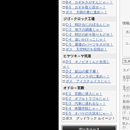
□
B-4 カギをさがすんじゃ～！
□
B-5 カギを取り戻せ～！
□
ボス 大樹の奥に進め～！
ジゴ～クロック工場
情報
□
C-1 時計台にのぼるんじゃ
□
C-2 地下の調査じゃ！
名
□
C-3 時計の針を取りもどせ！
□
C-4 追いかけっこじゃ！
コ
□
C-5 最後のパーツをさがせ！
□
ボス 天空時計を目指せ！
ヒヤツキ～ヤ坑道
□
D-1 キノピオくんと合流じ
ゃ！
コメ
□
D-2 鉱山の最下層！
□
D-3 メインラボに進め～！
今回
カー
ット
□
ボス アイスチェイスじゃ！
キン
オドロ～宮殿
その
つぶ
□
E-1 宮殿に潜入じゃ！
その
□
E-2 ダブルトラブルじゃ！
最後
□
E-3 汽車に遅れるな～！
最後
□
E-4 奇襲作戦じゃ～！
(土) 
げ…
□
E-5 オバケの大洪水じゃ～！
剣は
□
ボス グッドラック ルイージ！
tt
が、
データベース