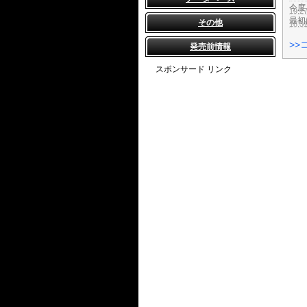
今度
19:2
最初
その他
18:3
>>
発売前情報
スポンサード リンク