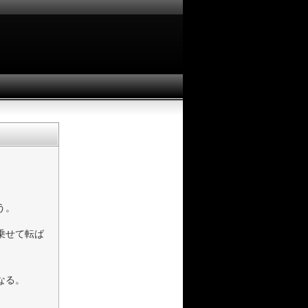
う。
乗せて転ば
なる。