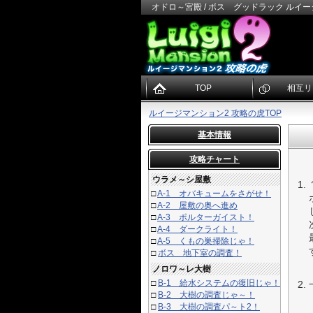
オドロ～宮殿 / ボス グッドラック ルイー
TOP
相互リ
ルイージマンション2 攻略の虎TOP
基本情報
攻略チャート
ウラメ～シ屋敷
□
A-1 オバキュームをさがせ！
□
A-2 屋敷の奥へ進め
□
A-3 ポルターガイスト！
□
A-4 ダークライト！
□
A-5 くもの巣掃除じゃ！
□
ボス 地下室の調査！
ノロワ～レ大樹
□
B-1 給水システムの復旧じゃ！
□
B-2 大樹の調査じゃ～！
□
B-3 大樹の調査パ～ト2！