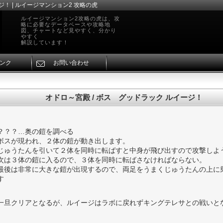
ジ！ | ルイージマンション2 攻略の虎
ルイージマンション2攻略の虎は、攻
略に必要なデータベースや攻略地
図、チャートなど見やすく、分かり
やすく
解説しています！
ンク
お問い合わせ
オドロ～宮殿 / ボス グッドラック ルイージ！
？？？…奥の鎧を調べる
ボスが現われ、２体の鎧が動き出します。
じゅうたんを引いて２体を同時に転ばすと中身が飛び出すので攻撃しよ
次は３体の鎧に入るので、３体を同時に転ばさなければならない。
最後は非常に大きな鎧が出現するので、両足をうまくじゅうたんの上に
す
一旦クリアとなるが、ルイージはラボに戻れずキングテレサとの戦いと