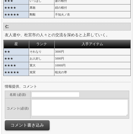
★★★
いっぱし
蒼の根付
★★★★
果敢
緋の根付
★★★★★
剛毅
不知火ノ衣
仁
友人達や、杜宮市の人々との交流を深めると上昇していく。
星
ランク
入手アイテム
★★
それなり
3000円
★★★
お人好し
5000円
★★★★
寛大
10000円
★★★★★
篤実
暁光の帯
情報提供、コメント
名前 (必須)
コメント(必須)