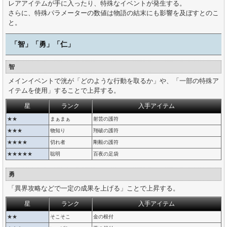
レアアイテムが手に入ったり、特殊なイベントが発生する。
さらに、特殊パラメーターの数値は物語の結末にも影響を及ぼすとのこ
と。
「智」「勇」「仁」
智
メインイベントで洸が「どのような行動を取るか」や、「一部の特殊ア
イテムを使用」することで上昇する。
星
ランク
入手アイテム
★★
まぁまぁ
射芸の護符
★★★
物知り
翔破の護符
★★★★
切れ者
剛毅の護符
★★★★★
聡明
百夜の足袋
勇
「異界攻略などで一定の成果を上げる」ことで上昇する。
星
ランク
入手アイテム
★★
そこそこ
金の根付