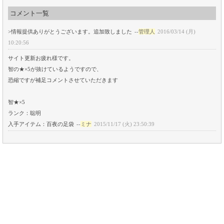
コメント一覧
>情報提供ありがとうございます。追加致しました
--
管理人
2016/03/14 (月)
10:20:56
サイト更新お疲れ様です。
智の★×5が抜けているようですので、
恐縮ですが補足コメントさせていただきます
智★×5
ランク：聡明
入手アイテム：百夜の足袋
--
ミナ
2015/11/17 (火) 23:50:39