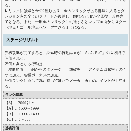
る。
レリックには緑と金の2種類あり、金のレリックがある部屋に入るとダ
ンジョン内の全てのグリードが復活し、触れるとHPが全回復し攻略完
了となる。また、一度金のレリックに到達するとマップ画面からスター
ト地点とゴール地点へワープできるようになる。
ステージリザルト
異界攻略が完了すると、探索時の行動結果が「Ｓ/Ａ/Ｂ/C」の４段階で
評価される。
評価対象となる行動は、
「攻略時間」「敵からのダメージ」「撃破率」「アイテム回収率」の４
つに加え、各種ボーナスの加点。
評価ランクに応じて洸が持つ特殊パラメータ「勇」のポイントが上昇す
る。
ランク基準
【S】…2000以上
【A】…1500～1999
【B】…1000～1499
【C】…0～999
基礎評価