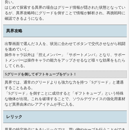
良い。
はじめて探索する異界の場合はグリード情報が隠された状態となってい
るが、異界攻略時にグリードを倒すことで情報が解析され、再挑戦時に
確認できるようになる。
異界攻略
出撃画面で選んだ３人を、状況に合わせてボタンで交代させながら戦闘
を進めていく。
操作キャラ以外は「控えメンバー」「サポートメンバ」となり、サポー
トメンバーは操作キャラの能力をアップさせるなど様々な効果をもたら
してくれる。
Sグリードを倒してギフトキューブをゲット！
異界では、通常のグリードよりも強力な力を持つ「Sグリード」と遭遇
することもある。
「Sグリード」を倒すことに成功すると「ギフトキューブ」という特殊
な物体が出現。これを破壊することで、ソウルデヴァイスの強化用素材
など異界由来のレアアイテムが手に入る。
レリック
異界の特定地点にあるレリックでは、買い物やセーブを行うことができ