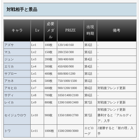
対戦相手と景品
必要
出現
キャラ
Lv
メダ
PRIZE
備考
時期
ル
アズサ
Lv1
100枚
120/140/160
第3話
-
マユ
Lv2
150枚
200/250/300
第3話
-
ジュン
Lv3
200枚
300/400/600
第4話
-
エリカ
Lv4
300枚
450/600/900
第4話
-
サブロー
Lv5
400枚
600/800/1200
第5話
-
アカネ
Lv6
500枚
750/1000/1500
第5話
-
アキヒロ
Lv7
600枚
900/1200/1800
第6話
対戦後フレンド更新
サディ
Lv8
700枚
1050/1400/2100
第6話
-
レイカ
Lv9
800枚
1200/1600/2400
第7話
対戦後フレンド更新
対戦後フレンド更新
セイジュウロウ
Lv10
900枚
1350/1800/2700
第7話
勝利すると「アルカディ
ア」入手
エピロ
2連勝すると「射の理」入
トワ
Lv11
1000枚
1500/2000/3000
ーグ
手