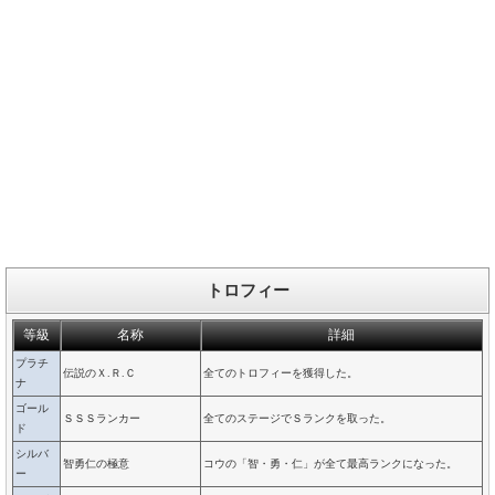
トロフィー
等級
名称
詳細
プラチ
伝説のＸ.Ｒ.Ｃ
全てのトロフィーを獲得した。
ナ
ゴール
ＳＳＳランカー
全てのステージでＳランクを取った。
ド
シルバ
智勇仁の極意
コウの「智・勇・仁」が全て最高ランクになった。
ー