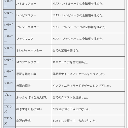
シルバ
バトルマスター
NiAR・バトルページの全情報を埋めた。
ー
シルバ
レシピマスター
NiAR・レシピページの全情報を埋めた。
ー
シルバ
フレンドマスター
NiAR・フレンドページの全情報を埋めた。
ー
シルバ
ブックマニア
NiAR・ブックページの全情報を埋めた。
ー
シルバ
トレジャーハンター
全ての宝箱を開けた。
ー
シルバ
Ｍコアコレクター
マスターコアを全て集めた。
ー
シルバ
悪夢を越えし者
難易度ナイトメアでゲームをクリアした。
ー
シルバ
無限の覇者
インフィニティモードでゲームをクリアした。
ー
ブロン
ぶっきらぼうなお人好し
全てのクエストを達成した。
ズ
ブロン
稼ぎすぎたお小遣い
所持金が50万円以上になった。
ズ
ブロン
幸運の予感
おみくじを買って、大吉を引いた。
ズ