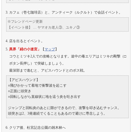
カフェ（壱七珈琲店）と、アンティーク（ルクルト）で会話イベント。
※フレンドページ更新
【イベント後】 … ヤマオカ老人③、ユキノ③
店を出るとイベント。
異界「緋の小迷宮」
【
マップ
】
コウとミツキ2人での攻略となります。途中の毒エリアはミツキの剛撃（□
ボタン長押し）で突破しましょう。
最深部まで進むと、アビスハウンドとのボス戦。
【アビスハウンド】
○飛びかかって着地で衝撃波を起こす
○正面に頭突き
○回転しながら直線状に地を這う炎を吐き出す
ジャンプと回転炎のあとに隙ができるので、攻撃を叩き込むチャンス。
頭突きは2、3発連続でくることもあるので避けに専念しよう。
クリア後、杜宮記念公園の雑木林へ