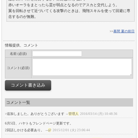
赤いオーラをまとったら霊が弱点となるのでアスカと交代しよう。
翼を回転させて近づいてくる攻撃のときは、飛翔スキルを使って回避に専
念するのが無難。
>>
幕間 夏の前日
情報提供、コメント
名前 (必須)
コメント(必須)
コメント一覧
>追加しました。ありがとうございます
--
管理人
2016/03/14 (月) 10:48:36
6月5日、ハヤトもフレンドページ更新です。
2回話しかける必要あり。
--
@
2015/12/01 (火) 23:06:44