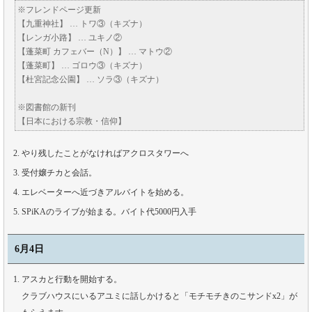
※フレンドページ更新
【九重神社】 … トワ③（キズナ）
【レンガ小路】 … ユキノ②
【蓬菜町 カフェバー（N）】 … マトウ②
【蓬菜町】 … ゴロウ③（キズナ）
【杜宮記念公園】 … ソラ③（キズナ）
※図書館の新刊
【日本における宗教・信仰】
やり残したことがなければアクロスタワーへ
受付嬢チカと会話。
エレベーターへ近づきアルバイトを始める。
SPiKAのライブが始まる。バイト代5000円入手
6月4日
アスカと行動を開始する。
クラブハウスにいるアユミに話しかけると「モチモチきのこサンドx2」が