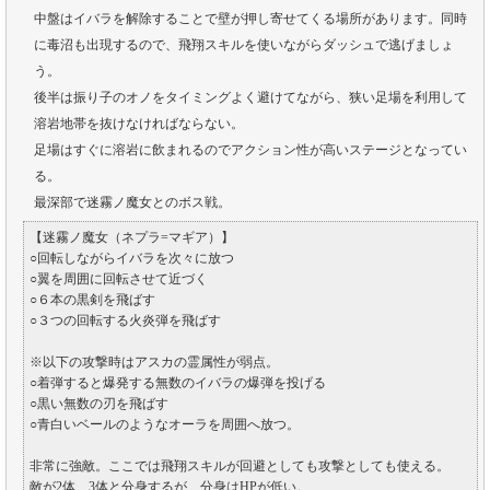
中盤はイバラを解除することで壁が押し寄せてくる場所があります。同時
に毒沼も出現するので、飛翔スキルを使いながらダッシュで逃げましょ
う。
後半は振り子のオノをタイミングよく避けてながら、狭い足場を利用して
溶岩地帯を抜けなければならない。
足場はすぐに溶岩に飲まれるのでアクション性が高いステージとなってい
る。
最深部で迷霧ノ魔女とのボス戦。
【迷霧ノ魔女（ネプラ=マギア）】
○回転しながらイバラを次々に放つ
○翼を周囲に回転させて近づく
○６本の黒剣を飛ばす
○３つの回転する火炎弾を飛ばす
※以下の攻撃時はアスカの霊属性が弱点。
○着弾すると爆発する無数のイバラの爆弾を投げる
○黒い無数の刃を飛ばす
○青白いベールのようなオーラを周囲へ放つ。
非常に強敵。ここでは飛翔スキルが回避としても攻撃としても使える。
敵が2体、3体と分身するが、分身はHPが低い。