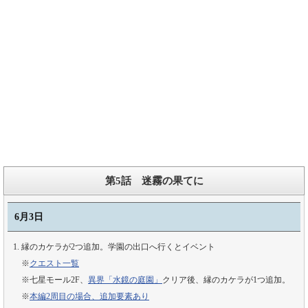
第5話 迷霧の果てに
6月3日
縁のカケラが2つ追加。学園の出口へ行くとイベント
※
クエスト一覧
※七星モール2F、
異界「水鏡の庭園」
クリア後、縁のカケラが1つ追加。
※
本編2周目の場合、追加要素あり