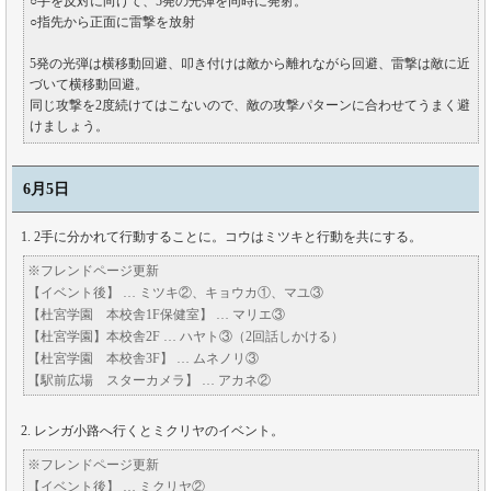
○手を反対に向けて、5発の光弾を同時に発射。
○指先から正面に雷撃を放射
5発の光弾は横移動回避、叩き付けは敵から離れながら回避、雷撃は敵に近
づいて横移動回避。
同じ攻撃を2度続けてはこないので、敵の攻撃パターンに合わせてうまく避
けましょう。
6月5日
2手に分かれて行動することに。コウはミツキと行動を共にする。
※フレンドページ更新
【イベント後】 … ミツキ②、キョウカ①、マユ③
【杜宮学園 本校舎1F保健室】 … マリエ③
【杜宮学園】本校舎2F … ハヤト③（2回話しかける）
【杜宮学園 本校舎3F】 … ムネノリ③
【駅前広場 スターカメラ】 … アカネ②
レンガ小路へ行くとミクリヤのイベント。
※フレンドページ更新
【イベント後】 … ミクリヤ②