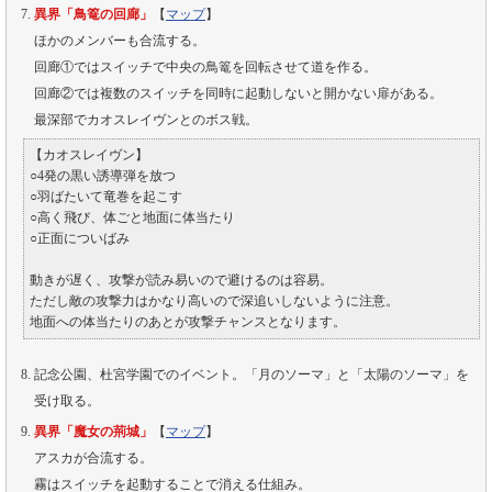
異界「鳥篭の回廊」
【
マップ
】
ほかのメンバーも合流する。
回廊①ではスイッチで中央の鳥篭を回転させて道を作る。
回廊②では複数のスイッチを同時に起動しないと開かない扉がある。
最深部でカオスレイヴンとのボス戦。
【カオスレイヴン】
○4発の黒い誘導弾を放つ
○羽ばたいて竜巻を起こす
○高く飛び、体ごと地面に体当たり
○正面についばみ
動きが遅く、攻撃が読み易いので避けるのは容易。
ただし敵の攻撃力はかなり高いので深追いしないように注意。
地面への体当たりのあとが攻撃チャンスとなります。
記念公園、杜宮学園でのイベント。「月のソーマ」と「太陽のソーマ」を
受け取る。
異界「魔女の荊城」
【
マップ
】
アスカが合流する。
霧はスイッチを起動することで消える仕組み。