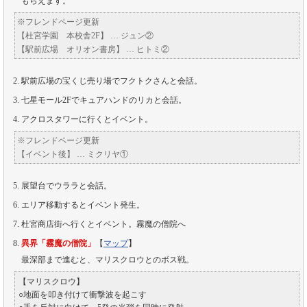
もらえます。
※フレンドページ更新
【杜宮学園 本校舎2F】 … ジュン②
【駅前広場 オリオン書房】 … ヒトミ②
駅前広場の宝くじ売り場でフクトクさんと会話。
七星モール2Fでキュアハンドのリカと会話。
アクロスタワーに行くとイベント。
※フレンドページ更新
【イベント後】 … ミクリヤ①
展望台でウララと会話。
エリア移動するとイベント発生。
杜宮商店街へ行くとイベント。霧魔の僧院へ
異界「霧魔の僧院」
【
マップ
】
最深部まで進むと、マリスクロウとのボス戦。
【マリスクロウ】
○地面を叩き付けて衝撃波を起こす