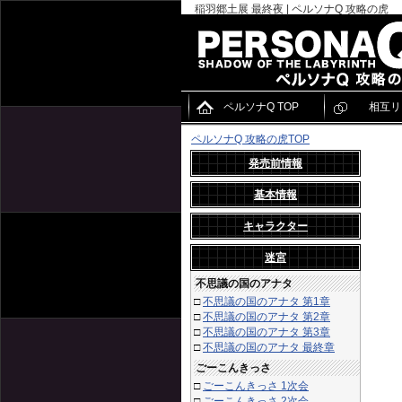
稲羽郷土展 最終夜 | ペルソナQ 攻略の虎
ペルソナQ TOP
相互リ
ペルソナQ 攻略の虎TOP
発売前情報
基本情報
キャラクター
迷宮
不思議の国のアナタ
□
不思議の国のアナタ 第1章
□
不思議の国のアナタ 第2章
□
不思議の国のアナタ 第3章
□
不思議の国のアナタ 最終章
ごーこんきっさ
□
ごーこんきっさ 1次会
□
ごーこんきっさ 2次会