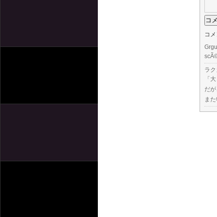
コメ
Grgu
scÃ©
ラク
「大
だが
また