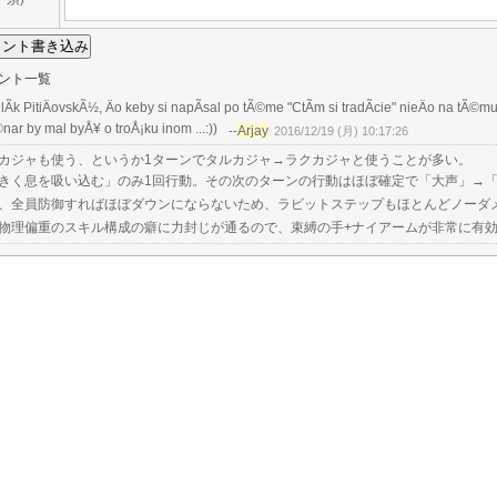
ント一覧
lÃ­k PitiÄovskÃ½, Äo keby si napÃ­sal po tÃ©me "CtÃ­m si tradÃ­cie" nieÄo na tÃ©mu
nar by mal byÅ¥ o troÅ¡ku inom ...:))
Arjay
--
2016/12/19 (月) 10:17:26
カジャも使う、というか1ターンでタルカジャ→ラクカジャと使うことが多い。
きく息を吸い込む」のみ1回行動。その次のターンの行動はほぼ確定で「大声」→
、全員防御すればほぼダウンにならないため、ラビットステップもほとんどノーダ
物理偏重のスキル構成の癖に力封じが通るので、束縛の手+ナイアームが非常に有