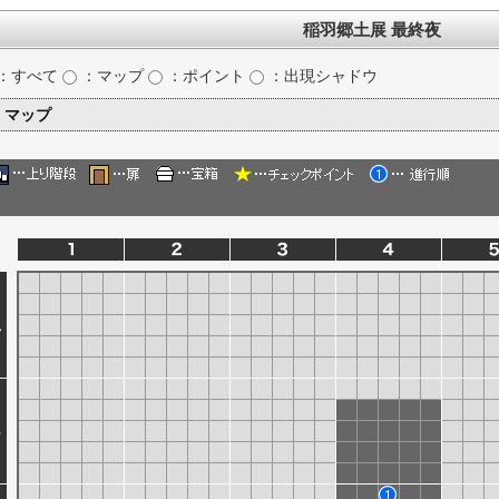
稲羽郷土展 最終夜
：すべて
：マップ
：ポイント
：出現シャドウ
マップ