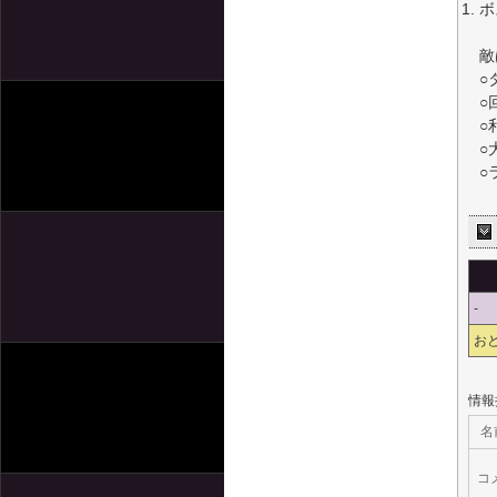
ボ
敵
○
○
○
○
○
-
お
情報
名
コ