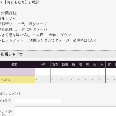
ス【おともだち】と戦闘
は2回行動。
タルカジャ
回転斬り … 一列に壊ダメージ
利剣乱舞 … 一列に斬ダメージ
大きく息を吸い込む ⇒ 大声 … 全体にダウン
ラビットフット … 10回ランダムでダメージ（命中率は低い）
出現シャドウ
名前
HP
攻撃
防御
斬
壊
突
火
氷
雷
-
-
-
-
-
-
-
-
-
-
ともだち
-
-
-
-
-
-
-
-
-
-
提供、コメント
前 (必須)
メント(必
須)