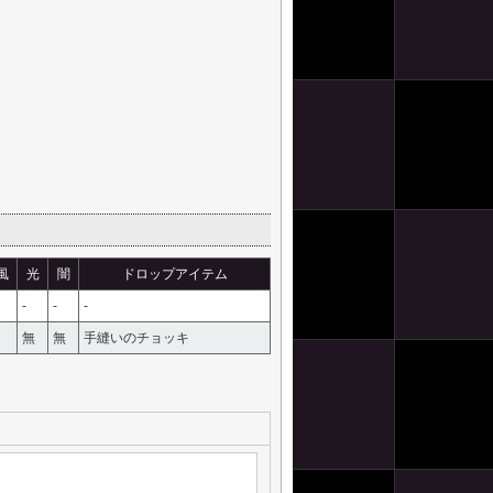
風
光
闇
ドロップアイテム
-
-
-
無
無
手縫いのチョッキ