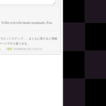
 "Å tÃ­m si tr):i­cÃe"daAle nezabudni, Å¾e
「ラビットステップ」。まともに受けると壊滅
メージでやり過ごせる。
効。
522
--
2014/06/26 (木) 14:22:12