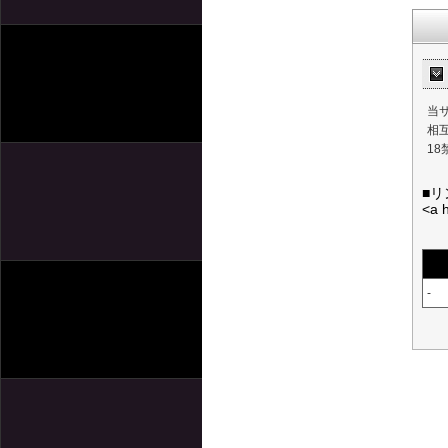
当
相
1
■
<a 
-