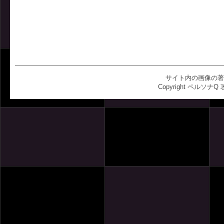
サイト内の画像の著
Copyright ペルソナQ 攻略