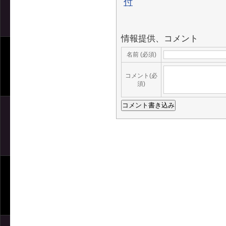
付
情報提供、コメント
名前 (必須)
コメント(必
須)