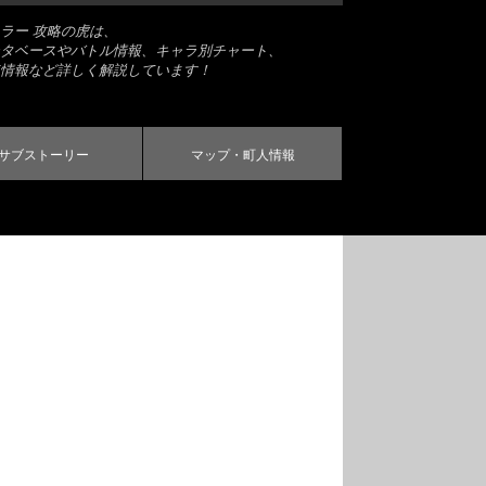
ラー 攻略の虎は、
タベースやバトル情報、キャラ別チャート、
情報など詳しく解説しています！
サブストーリー
マップ・町人情報