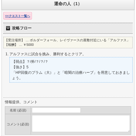
運命の人（1）
<<クエスト一覧へ
攻略フロー
【受注場所】 … ボルダーフォール、レイヴァースの屋敷付近にいる「アルファス」
【報酬】 … ￥5000
アルファスに試合を挑み、勝利するとクリア。
【弱点】？/斧/？/？/？
【強さ】5
「HP回復のプラム（大）」と「暗闇の治療ハーブ」を用意しておきまし
ょう。
情報提供、コメント
名前 (必須)
コメント(必須)