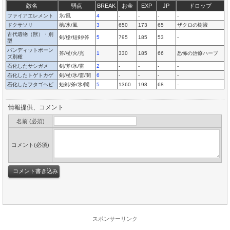
敵名
弱点
BREAK
お金
EXP
JP
ドロップ
ファイアエレメント
氷/風
4
-
-
-
-
ドクサソリ
槍/氷/風
3
650
173
65
ザクロの樹液
古代遺物（獣）・別
剣/槍/短剣/斧
5
795
185
53
-
型
バンディットボーン
斧/杖/火/光
1
330
185
66
恐怖の治療ハーブ
ズ別種
石化したサシガメ
剣/斧/氷/雷
2
-
-
-
-
石化したトゲトカゲ
剣/杖/氷/雷/闇
6
-
-
-
-
石化したフタゴヘビ
短剣/斧/氷/闇
5
1360
198
68
-
情報提供、コメント
名前 (必須)
コメント(必須)
スポンサーリンク