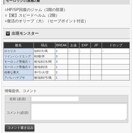
モーロックの屋敷2層
○HP/SP回復のジャム（1階の部屋）
○【紫】スピードヘルム（2階）
○復活のオリーブ（大）（セーブポイント付近）
出現モンスター
敵名
弱点
BREAK
お金
EXP
JP
ドロップ
ロゥリス
短剣/火/風
1
-
-
-
-
ツインハンドエッグ
剣/槍/斧
3
モーロック警備兵Ⅰ
槍/短剣/氷/闇
3
モーロック警備兵Ⅱ
槍/短剣/氷
1
凶暴な番犬
斧/弓/火/雷
2
アバレハヤブサ
槍/短剣/弓/風
1
情報提供、コメント
名前 (必須)
コメント(必須)