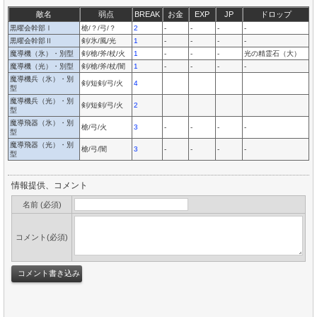
敵名
弱点
BREAK
お金
EXP
JP
ドロップ
黒曜会幹部Ⅰ
槍/？/弓/？
2
-
-
-
-
黒曜会幹部Ⅱ
剣/氷/風/光
1
-
-
-
-
魔導機（氷）・別型
剣/槍/斧/杖/火
1
-
-
-
光の精霊石（大）
魔導機（光）・別型
剣/槍/斧/杖/闇
1
-
-
-
-
魔導機兵（氷）・別
剣/短剣/弓/火
4
型
魔導機兵（光）・別
剣/短剣/弓/火
2
型
魔導飛器（氷）・別
槍/弓/火
3
-
-
-
-
型
魔導飛器（光）・別
槍/弓/闇
3
-
-
-
-
型
情報提供、コメント
名前 (必須)
コメント(必須)