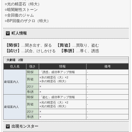
○光の精霊石（特大）
○暗闇耐性ストーン
○全回復のジャム
○BP回復のザクロ（特大）
町人情報
【聞/探】
…聞き出す、探る
【買/盗】
…買取り、盗む
【試/け】
…試合、けしかける
【導/誘】
…導く、誘惑
大劇場 2階
住人名
強さ
情報
備考
聞/探
「誘惑」成功率アップ情報
-
○氷の精霊石（大）×2
買/盗
-
○氷の精霊石（特大）
劇場案内人
試/け
×
-
導/誘
×
-
聞/探
「盗む」成功率アップ情報
-
○光の精霊石（大）×2
買/盗
-
○光の精霊石（特大）
劇場案内人
試/け
×
-
導/誘
×
-
出現モンスター