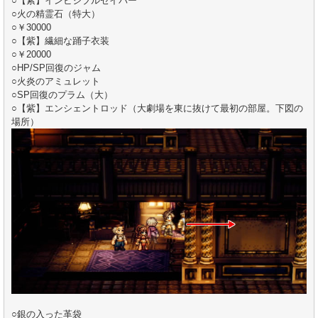
○【紫】インビジブルセイバー
○火の精霊石（特大）
○￥30000
○【紫】繊細な踊子衣装
○￥20000
○HP/SP回復のジャム
○火炎のアミュレット
○SP回復のプラム（大）
○【紫】エンシェントロッド（大劇場を東に抜けて最初の部屋。下図の
場所）
○銀の入った革袋