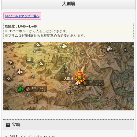
大劇場
>>ワールドマップ一覧へ
危険度：LV45～Lv46
※ エバーホルドから入ることができます。
※プリムロゼ第4章をある程度進める必要があります。
宝箱