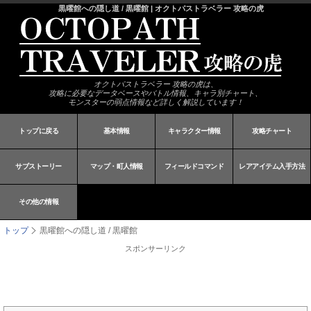
黒曜館への隠し道 / 黒曜館 | オクトパストラベラー 攻略の虎
オクトパストラベラー 攻略の虎は、
攻略に必要なデータベースやバトル情報、キャラ別チャート、
モンスターの弱点情報など詳しく解説しています！
トップに戻る
基本情報
キャラクター情報
攻略チャート
サブストーリー
マップ・町人情報
フィールドコマンド
レアアイテム入手方法
その他の情報
トップ
黒曜館への隠し道 / 黒曜館
スポンサーリンク