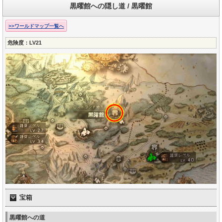
黒曜館への隠し道 / 黒曜館
>>ワールドマップ一覧へ
危険度：LV21
宝箱
黒曜館への道