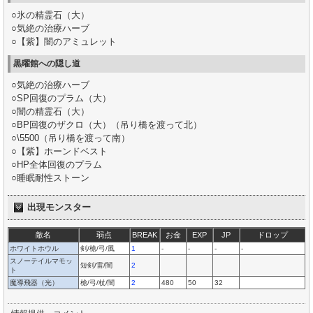
○氷の精霊石（大）
○気絶の治療ハーブ
○【紫】闇のアミュレット
黒曜館への隠し道
○気絶の治療ハーブ
○SP回復のプラム（大）
○闇の精霊石（大）
○BP回復のザクロ（大）（吊り橋を渡って北）
○\5500（吊り橋を渡って南）
○【紫】ホーンドベスト
○HP全体回復のプラム
○睡眠耐性ストーン
出現モンスター
敵名
弱点
BREAK
お金
EXP
JP
ドロップ
ホワイトホウル
剣/槍/弓/風
1
-
-
-
-
スノーテイルマモッ
短剣/雷/闇
2
ト
魔導飛器（光）
槍/弓/杖/闇
2
480
50
32