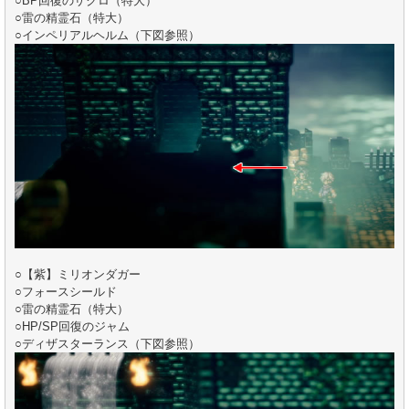
○BP回復のザクロ（特大）
○雷の精霊石（特大）
○インペリアルヘルム（下図参照）
○【紫】ミリオンダガー
○フォースシールド
○雷の精霊石（特大）
○HP/SP回復のジャム
○ディザスターランス（下図参照）