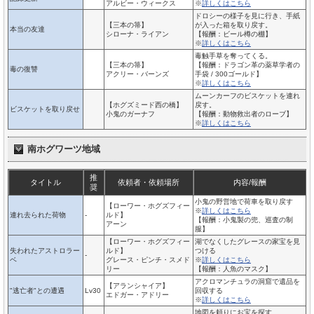
アルビー・ウィークス
※
詳しくはこちら
ドロシーの様子を見に行き、手紙
【三本の箒】
が入った箱を取り戻す。
本当の友達
シローナ・ライアン
【報酬：ビール樽の棚】
※
詳しくはこちら
毒触手草を奪ってくる。
【三本の箒】
【報酬：ドラゴン革の薬草学者の
毒の復讐
アクリー・バーンズ
手袋 / 300ゴールド】
※
詳しくはこちら
ムーンカーフのビスケットを連れ
【ホグズミード西の橋】
戻す。
ビスケットを取り戻せ
小鬼のガーナフ
【報酬：動物救出者のローブ】
※
詳しくはこちら
南ホグワーツ地域
推
タイトル
依頼者・依頼場所
内容/報酬
奨
小鬼の野営地で荷車を取り戻す
【ローワー・ホグズフィー
※
詳しくはこちら
連れ去られた荷物
-
ルド】
【報酬：小鬼製の兜、巡査の制
アーン
服】
【ローワー・ホグズフィー
湖でなくしたグレースの家宝を見
失われたアストロラー
ルド】
つける
-
ベ
グレース・ピンチ・スメド
※
詳しくはこちら
リー
【報酬：人魚のマスク】
アクロマンチュラの洞窟で遺品を
【アランシャイア】
"逃亡者"との遭遇
Lv30
回収する
エドガー・アドリー
※
詳しくはこちら
地図を頼りにお宝を探す