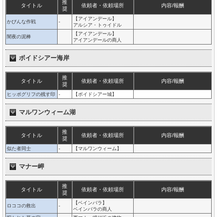
推
タイトル
依頼者・依頼場所
内容/報酬
奨
【アイアンデール】
かびんな作戦
-
アルシア・トゥイドル
【アイアンデール】
闇夜の泥棒
アイアンデールの商人
ボイドシアー海岸
推
タイトル
依頼者・依頼場所
内容/報酬
奨
ヒッポグリフの残す印
-
【ボイドシアー城】
マルワンウィーム湖
推
タイトル
依頼者・依頼場所
内容/報酬
奨
似た者同士
-
【マルワンウィーム】
マナー岬
推
タイトル
依頼者・依頼場所
内容/報酬
奨
【ベインバラ】
ロココの救出
-
ベインバラの商人