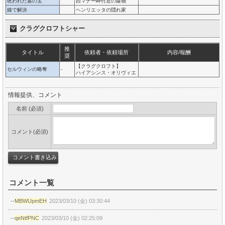
呪われた墓の宝
西マナー岬付近の建物
鐘で解決
ヘンリエッタの隠れ家
クラグクロフトシャー
推
タイトル
依頼者・依頼場所
内容/報酬
奨
【クラグクロフト】
セルウィンの略奪
-
ハイアシンス・オリヴィエ
情報提供、コメント
名前 (必須)
コメント(必須)
コメント一覧
--
MBWUpmEH
2023/03/10 (金) 03:30:44
--
qeNtfPNC
2023/03/10 (金) 02:25:09