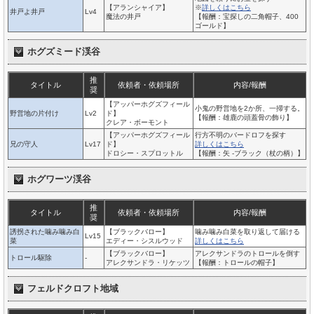
【アランシャイア】
※
詳しくはこちら
井戸よ井戸
Lv4
魔法の井戸
【報酬：宝探しの二角帽子、400
ゴールド】
ホグズミード渓谷
推
タイトル
依頼者・依頼場所
内容/報酬
奨
【アッパーホグズフィール
小鬼の野営地を2か所、一掃する。
野営地の片付け
Lv2
ド】
【報酬：雄鹿の頭蓋骨の飾り】
クレア・ボーモント
【アッパーホグズフィール
行方不明のバードロフを探す
兄の守人
Lv17
ド】
詳しくはこちら
ドロシー・スプロットル
【報酬：矢 -ブラック（杖の柄）】
ホグワーツ渓谷
推
タイトル
依頼者・依頼場所
内容/報酬
奨
誘拐された噛み噛み白
【ブラックバロー】
噛み噛み白菜を取り返して届ける
Lv15
菜
エディー・シスルウッド
詳しくはこちら
【ブラックバロー】
アレクサンドラのトロールを倒す
トロール駆除
-
アレクサンドラ・リケッツ
【報酬：トロールの帽子】
フェルドクロフト地域