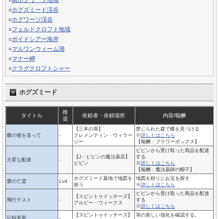
○
南ホグワーツ地域
○
ホグズミード渓谷
○
ホグワーツ渓谷
○
フェルドクロフト地域
○
ボイドシアー海岸
○
マルワンウィーム湖
○
マナー岬
○
クラグクロフトシャー
ホグズミード
推
タイトル
依頼者・依頼場所
内容/報酬
奨
【三本の箒】
禁じられた森で蝶を見つける
蝶の後を追って
-
クレメンティン・ウィラー
※
詳しくはこちら
ジー
【報酬：フラワーボックス】
ピピンから受け取った商品を配達
【J・ピピンの魔法薬店】
する
大変な配達
-
ピピン
※
詳しくはこちら
【報酬：魔法薬師の帽子】
ホグズミード墓地で地図を
地図を頼りにお宝を探す
愛の亡霊
Lv4
拾う
※
詳しくはこちら
ピピンから受け取った商品を配達
【スピントゥイッチーズ】
飛行テスト
-
する
アルビー・ウィークス
※
詳しくはこちら
【スピントゥイッチーズ】
箒の新しい強化を確認する。
記録更新
-