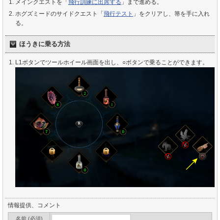
メインクエストを「
飛行訓練に出席する
」まで進める。
ホグズミードのサイドクエスト「
飛行テスト
」をクリアし、箒を手に入れ
る。
ほうきに乗る方法
L1ボタンでツールホイール画面を出し、○ボタンで乗ることができます。
情報提供、コメント
名前 (必須)