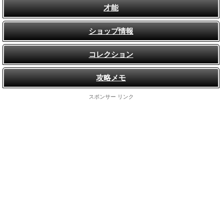
才能
ショップ情報
コレクション
攻略メモ
スポンサー リンク