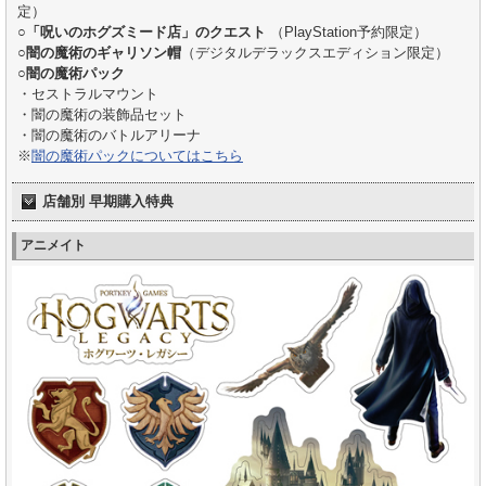
定）
○
「呪いのホグズミード店」のクエスト
（PlayStation予約限定）
○
闇の魔術のギャリソン帽
（デジタルデラックスエディション限定）
○
闇の魔術パック
・セストラルマウント
・闇の魔術の装飾品セット
・闇の魔術のバトルアリーナ
※
闇の魔術パックについてはこちら
店舗別 早期購入特典
アニメイト