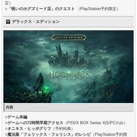
定）
○
「呪いのホグズミード店」のクエスト
（PlayStation予約限定）
デラックス・エディション
内容
○
ゲーム本編
○
ゲームへの72時間早期アクセス
（PS5/X BOX Series X|S/PCのみ）
○
オニキス・ヒッポグリフ
（予約特典）
○
魔法薬「フェリックス・フェリシス」のレシピ
（PlayStation予約限