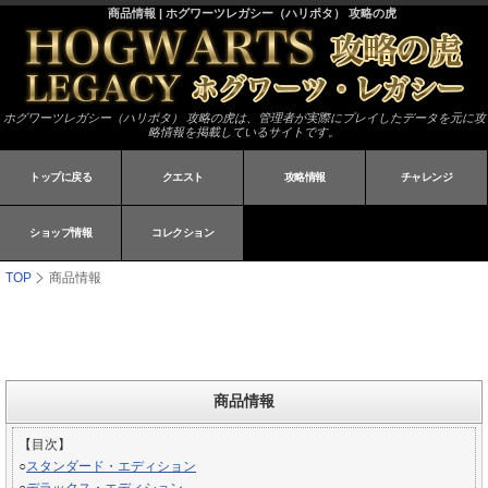
商品情報 | ホグワーツレガシー（ハリポタ） 攻略の虎
ホグワーツレガシー（ハリポタ） 攻略の虎は、管理者が実際にプレイしたデータを元に攻
略情報を掲載しているサイトです。
トップに戻る
クエスト
攻略情報
チャレンジ
ショップ情報
コレクション
TOP
商品情報
商品情報
【目次】
○
スタンダード・エディション