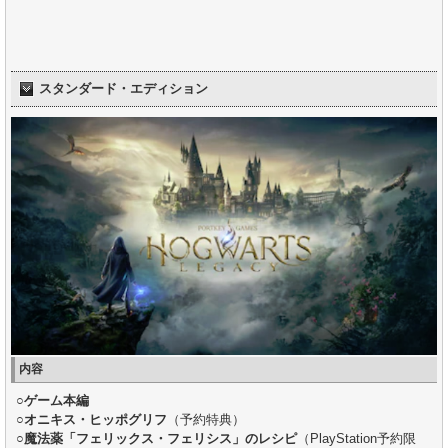
スタンダード・エディション
内容
○
ゲーム本編
○
オニキス・ヒッポグリフ
（予約特典）
○
魔法薬「フェリックス・フェリシス」のレシピ
（PlayStation予約限