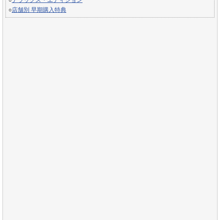
○
デラックス・エディション
○
店舗別 早期購入特典