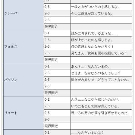
0-1
2-6
一段と力がついたのを感じるな。
クレーベ
2-6
今日は感覚が冴えているな。
2-6
限界間近
0-1
誰かに噂されているような……
2-6
腕が上がったのを感じるよ。
フォルス
2-6
僕の直感もなかなかだろう？
2-6
見たまえ、女神も僕を祝福している！
限界間近
0-1
あん？……なんだいまの。
2-6
どうよ、なかなかのもんでしょ？
パイソン
2-6
動きがみえりゃ、どうってことないね。
2-6
限界間近
0-1
ん？……なにやら感じたのだが。
2-6
いつにもまして頭が冴えている。
リュート
2-6
日ごろの努力が運を引き寄せるものだ。
2-6
限界間近
0-1
……なんだいまのは？