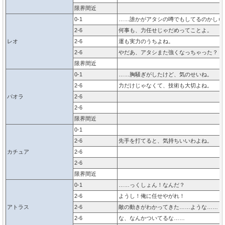
限界間近
0-1
……誰かがアタシの噂でもしてるのかしら
2-6
何事も、力任せじゃだめってことよ。
レオ
2-6
運も実力のうちよね。
2-6
やだあ、アタシまた強くなっちゃった？
限界間近
0-1
……胸騒ぎがしたけど、気のせいね。
2-6
力だけじゃなくて、技術も大切よね。
パオラ
2-6
2-6
限界間近
0-1
2-6
先手を打てると、気持ちいいわよね。
カチュア
2-6
2-6
限界間近
0-1
……っくしょん！なんだ？
2-6
ようし！俺に任せやがれ！
アトラス
2-6
敵の動きがわかってきた……ような……
2-6
な、なんかついてるな……