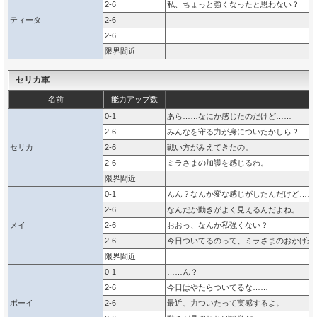
2-6
私、ちょっと強くなったと思わない？
ティータ
2-6
2-6
限界間近
セリカ軍
名前
能力アップ数
0-1
あら……なにか感じたのだけど……
2-6
みんなを守る力が身についたかしら？
セリカ
2-6
戦い方がみえてきたの。
2-6
ミラさまの加護を感じるわ。
限界間近
0-1
んん？なんか変な感じがしたんだけど……
2-6
なんだか動きがよく見えるんだよね。
メイ
2-6
おおっ、なんか私強くない？
2-6
今日ついてるのって、ミラさまのおかげか
限界間近
0-1
……ん？
2-6
今日はやたらついてるな……
ボーイ
2-6
最近、力ついたって実感するよ。