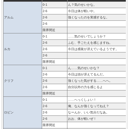
0-1
ん？気のせいかな。
2-6
今日は体が軽いや。
アルム
2-6
強くなったのを実感するな。
2-6
限界間近
0-1
……気のせいでしょうか？
2-6
ふむ、手ごたえを感じますね。
ルカ
2-6
今日は感覚が冴えているようです。
2-6
限界間近
0-1
ん……気のせいかな？
2-6
今日は頭が冴えてるんだ。
クリフ
2-6
強くなった気がする……へへ。
2-6
自分以外の力を感じるよ
限界間近
0-1
……へっくしょい！
2-6
俺、なんか強くなってねえ？
ロビン
2-6
なーんか、いい気分だなあ。
2-6
おお、体が軽いぜ！
限界間近