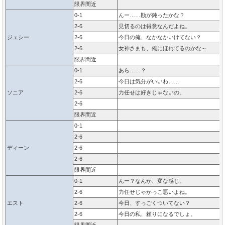
限界間近
0-1
んー……勘が鈍ったかな？
2-6
見切るのは得意なんだよね。
ジェシー
2-6
今日の俺、なかなかいけてない？
2-6
女神さまも、俺にほれてるのかな～
限界間近
0-1
あら……？
2-6
今日は気分がいいわ……
ソニア
2-6
力任せは好きじゃないの。
2-6
限界間近
0-1
2-6
ディーン
2-6
2-6
限界間近
0-1
んー？なんか、変な感じ。
2-6
力任せじゃかっこ悪いよね。
エスト
2-6
今日、すっごくついてない？
2-6
今日の私、頼りになるでしょ。