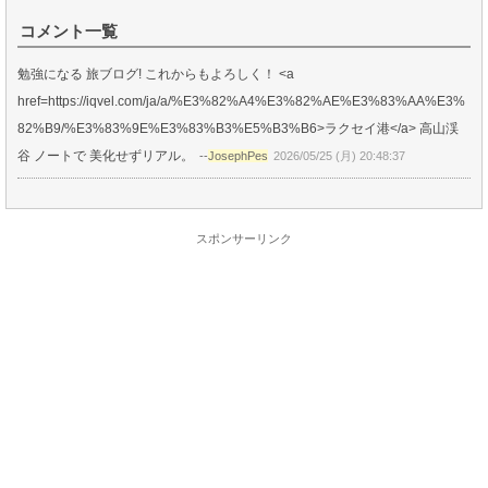
コメント一覧
勉強になる 旅ブログ! これからもよろしく！ <a
href=https://iqvel.com/ja/a/%E3%82%A4%E3%82%AE%E3%83%AA%E3%
82%B9/%E3%83%9E%E3%83%B3%E5%B3%B6>ラクセイ港</a> 高山渓
谷 ノートで 美化せずリアル。
--
JosephPes
2026/05/25 (月) 20:48:37
スポンサーリンク