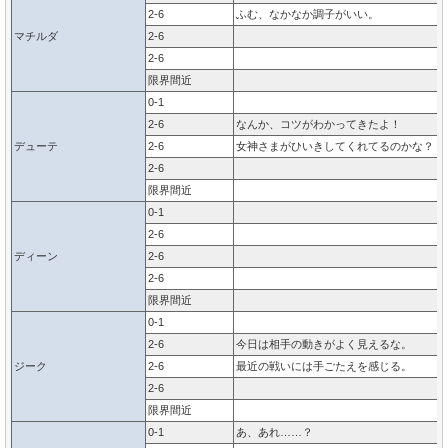
2-6
ふむ、なかなか調子がいい。
マチルダ
2-6
2-6
限界間近
0-1
2-6
なんか、コツがわかってきたよ！
デューテ
2-6
女神さまがひいきしてくれてるのかな？
2-6
限界間近
0-1
2-6
ディーン
2-6
2-6
限界間近
0-1
2-6
今日は相手の動きがよく見えるな。
ジーク
2-6
最近の戦いには手ごたえを感じる。
2-6
限界間近
0-1
あ、あれ……？