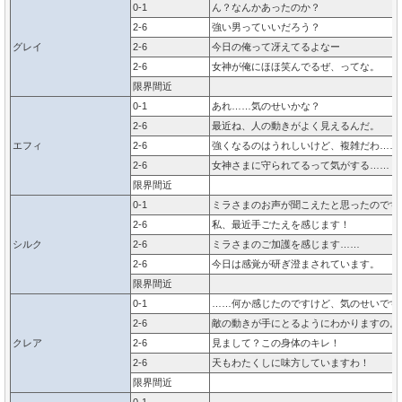
0-1
ん？なんかあったのか？
2-6
強い男っていいだろう？
グレイ
2-6
今日の俺って冴えてるよなー
2-6
女神が俺にほほ笑んでるぜ、ってな。
限界間近
0-1
あれ……気のせいかな？
2-6
最近ね、人の動きがよく見えるんだ。
エフィ
2-6
強くなるのはうれしいけど、複雑だわ……
2-6
女神さまに守られてるって気がする……
限界間近
0-1
ミラさまのお声が聞こえたと思ったのです
2-6
私、最近手ごたえを感じます！
シルク
2-6
ミラさまのご加護を感じます……
2-6
今日は感覚が研ぎ澄まされています。
限界間近
0-1
……何か感じたのですけど、気のせいです
2-6
敵の動きが手にとるようにわかりますの。
クレア
2-6
見まして？この身体のキレ！
2-6
天もわたくしに味方していますわ！
限界間近