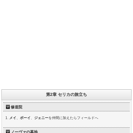
第2章 セリカの旅立ち
修道院
メイ
、
ボーイ
、
ジェニー
を仲間に加えたらフィールドへ
ノーヴァの墓地