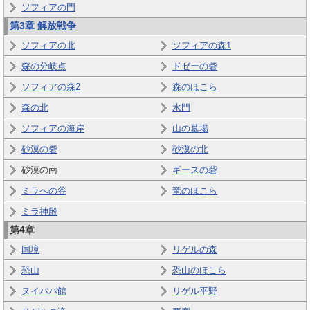
ソフィアの門
第3章 解放戦争
ソフィアの北
ソフィアの森1
森の分岐点
ドゼーの砦
ソフィアの森2
森のほこら
森の北
水門
ソフィアの海岸
山の墓場
砂漠の砦
砂漠の北
砂漠の南
ギースの砦
ミラへの谷
竜のほこら
ミラ神殿
第4章
国境
リゲルの森
恐山
恐山のほこら
ヌイババ館
リゲル平野