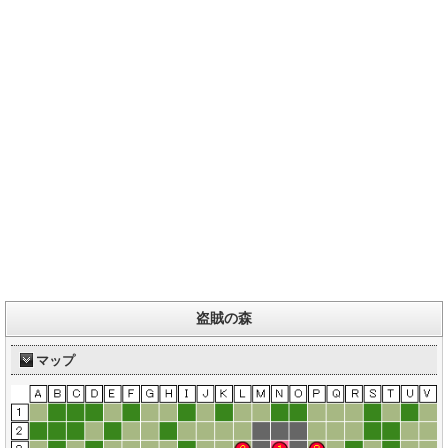
盗賊の森
マップ