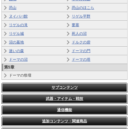
恐山
恐山のほこら
ヌイババ館
リゲル平野
リゲルの滝
要塞
リゲル城
死人の沼
沼の墓地
ドルクの砦
迷いの森
ドーマの門
ドーマの沼
ドーマの塔
第5章
ドーマの祭壇
サブコンテンツ
武器・アイテム・戦技
通信機能
追加コンテンツ・関連商品