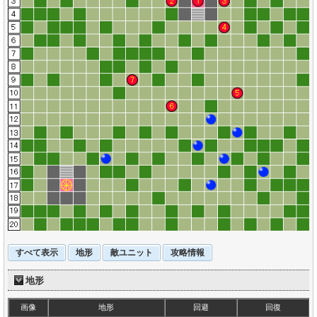
すべて表示
地形
敵ユニット
攻略情報
地形
画像
地形
回避
回復