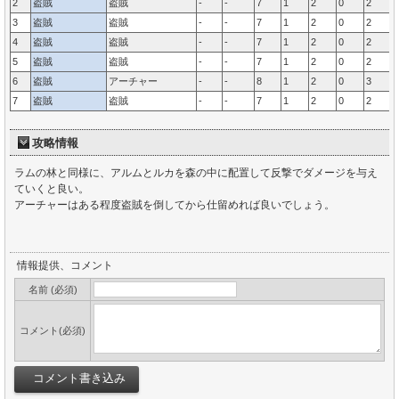
2
盗賊
盗賊
-
-
7
1
2
0
2
0
3
盗賊
盗賊
-
-
7
1
2
0
2
0
4
盗賊
盗賊
-
-
7
1
2
0
2
0
5
盗賊
盗賊
-
-
7
1
2
0
2
0
6
盗賊
アーチャー
-
-
8
1
2
0
3
0
7
盗賊
盗賊
-
-
7
1
2
0
2
0
攻略情報
ラムの林と同様に、アルムとルカを森の中に配置して反撃でダメージを与え
ていくと良い。
アーチャーはある程度盗賊を倒してから仕留めれば良いでしょう。
情報提供、コメント
名前 (必須)
コメント(必須)