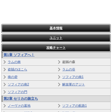
基本情報
ユニット
攻略チャート
第1章 ソフィアへ！
ラムの林
盗賊の森
盗賊のほこら
ラムの谷
南の砦
ソフィアの南1
ソフィアの南2
解放軍のアジト
ソフィアの門
第2章
セリカの旅立ち
ノーヴァの墓地
ソフィアの航路1