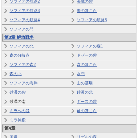
ソフィアの航路2
海賊の砦
ソフィアの航路3
海のほこら
ソフィアの航路4
ソフィアの航路5
ソフィアの門
第3章 解放戦争
ソフィアの北
ソフィアの森1
森の分岐点
ドゼーの砦
ソフィアの森2
森のほこら
森の北
水門
ソフィアの海岸
山の墓場
砂漠の砦
砂漠の北
砂漠の南
ギースの砦
ミラへの谷
竜のほこら
ミラ神殿
第4章
国境
リゲルの森