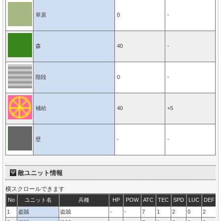
草原
0
-
森
40
-
階段
0
-
補給
40
+5
壁
-
-
敵ユニット情報
横スクロールできます
No
ユニット名
兵種
HP
POW
ATC
TEC
SPD
LUC
DEF
1
盗賊
盗賊
-
-
7
1
2
0
2
0