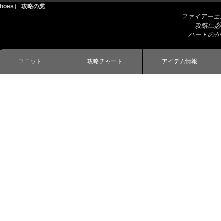
hoes） 攻略の虎
ファイアーエム
攻略に必
ハートのか
ユニット
攻略チャート
アイテム情報