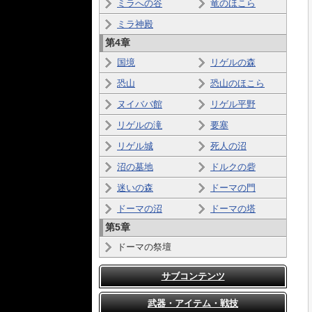
ミラへの谷
竜のほこら
ミラ神殿
第4章
国境
リゲルの森
恐山
恐山のほこら
ヌイババ館
リゲル平野
リゲルの滝
要塞
リゲル城
死人の沼
沼の墓地
ドルクの砦
迷いの森
ドーマの門
ドーマの沼
ドーマの塔
第5章
ドーマの祭壇
サブコンテンツ
武器・アイテム・戦技