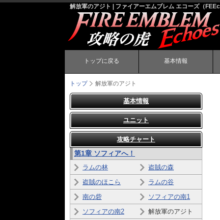
解放軍のアジト | ファイアーエムブレム エコーズ（FEEc
トップに戻る
基本情報
トップ
解放軍のアジト
基本情報
ユニット
攻略チャート
第1章 ソフィアへ！
ラムの林
盗賊の森
盗賊のほこら
ラムの谷
南の砦
ソフィアの南1
ソフィアの南2
解放軍のアジト