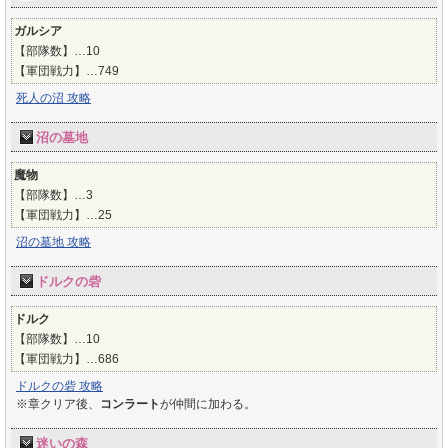
ガルシア
【部隊数】…10
【軍団戦力】…749
死人の沼 攻略
沼の墓地
魔物
【部隊数】…3
【軍団戦力】…25
沼の墓地 攻略
ドルクの砦
ドルク
【部隊数】…10
【軍団戦力】…686
ドルクの砦 攻略
※章クリア後、
コンラート
が仲間に加わる。
迷いの森