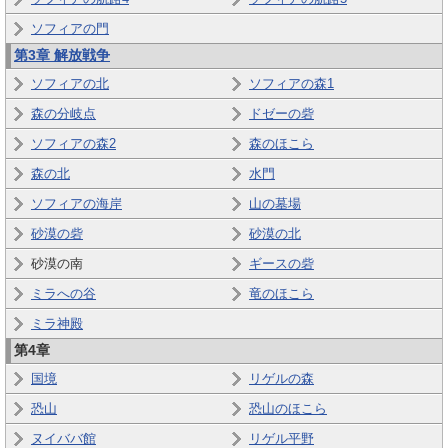
ソフィアの門
第3章 解放戦争
ソフィアの北
ソフィアの森1
森の分岐点
ドゼーの砦
ソフィアの森2
森のほこら
森の北
水門
ソフィアの海岸
山の墓場
砂漠の砦
砂漠の北
砂漠の南
ギースの砦
ミラへの谷
竜のほこら
ミラ神殿
第4章
国境
リゲルの森
恐山
恐山のほこら
ヌイババ館
リゲル平野