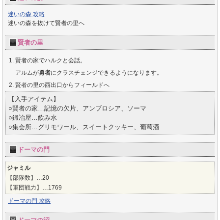
迷いの森 攻略
迷いの森を抜けて賢者の里へ
賢者の里
賢者の家でハルクと会話。
アルムが
勇者
にクラスチェンジできるようになります。
賢者の里の西出口からフィールドへ
【入手アイテム】
○賢者の家…記憶の欠片、アンブロシア、ソーマ
○鍛冶屋…飲み水
○集会所…グリモワール、スイートクッキー、葡萄酒
ドーマの門
ジャミル
【部隊数】…20
【軍団戦力】…1769
ドーマの門 攻略