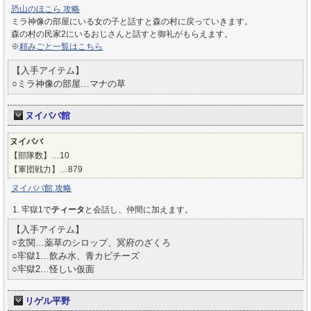
恐山のほこら 攻略
ミラ神像の部屋にいる女の子と話すと森の村に戻っていきます。
森の村の民家2にいるおじさんと話すと御礼がもらえます。
※
頼みごと一覧はこちら
【入手アイテム】
○ミラ神像の部屋…マナの草
ヌイババ館
ヌイババ
【部隊数】…10
【軍団戦力】…879
ヌイババ館 攻略
牢獄1で
ティータ
と会話し、仲間に加えます。
【入手アイテム】
○玄関…薬草のシロップ、冥府のざくろ
○牢獄1…飲み水、青カビチーズ
○牢獄2…怪しい仮面
リゲル平野