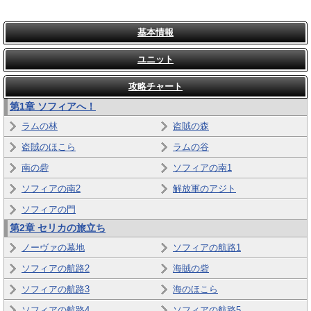
基本情報
ユニット
攻略チャート
第1章 ソフィアへ！
ラムの林
盗賊の森
盗賊のほこら
ラムの谷
南の砦
ソフィアの南1
ソフィアの南2
解放軍のアジト
ソフィアの門
第2章
セリカの旅立ち
ノーヴァの墓地
ソフィアの航路1
ソフィアの航路2
海賊の砦
ソフィアの航路3
海のほこら
ソフィアの航路4
ソフィアの航路5