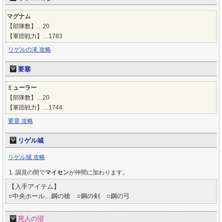
マグナム
【部隊数】…20
【軍団戦力】…1783
リゲルの滝 攻略
要塞
ミューラー
【部隊数】…20
【軍団戦力】…1744
要塞 攻略
リゲル城
リゲル城 攻略
謁見の間で
マイセン
が仲間に加わります。
【入手アイテム】
○中央ホール…鋼の槍 ○鋼の剣 ○鋼の弓
死人の沼