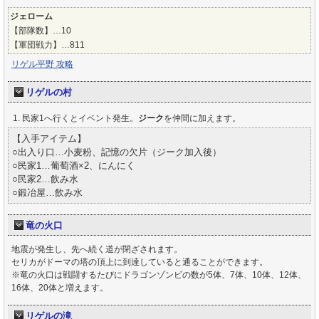
ジェローム
【部隊数】…10
【軍団戦力】…811
リゲル平野 攻略
リゲルの村
民家1へ行くとイベント発生。
ジーク
を仲間に加えます。
【入手アイテム】
○出入り口…小麦粉、記憶の欠片（ジーク加入後）
○民家1…葡萄酒×2、にんにく
○民家2…飲み水
○鍛冶屋…飲み水
竜の火口
地震が発生し、先へ続く道が閉ざされます。
セリカがドーマの塔の頂上に到達していると通ることができます。
※竜の火口は戦闘するたびにドラゴンゾンビの数が5体、7体、10体、12体、
16体、20体と増えます。
リゲルの滝