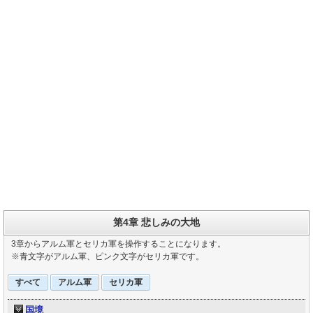
第4章 悲しみの大地
3章からアルム軍とセリカ軍を操作することになります。
※青文字がアルム軍、ピンク文字がセリカ軍です。
すべて
アルム軍
セリカ軍
国境