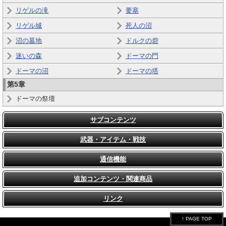
リゲルの滝
要塞
リゲル城
死人の沼
沼の墓地
ドルクの砦
迷いの森
ドーマの門
ドーマの沼
ドーマの塔
第5章
ドーマの祭壇
サブコンテンツ
武器・アイテム・戦技
通信機能
追加コンテンツ・関連商品
リンク
↑ PAGE TOP