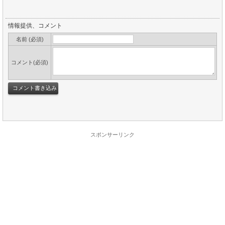
情報提供、コメント
名前 (必須)
コメント(必須)
スポンサーリンク