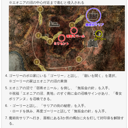
※エオニアの沼の中心付近まで進むと侵入される
ゴーリーのボロ家にいる「ゴーリー」と話し、「願いを聞く」を選択。
※ゴーリーの家はエオニアの沼の東側
エオニアの沼で「宿将オニール」を倒し、「無垢金の針」を入手。
※祝福「エオニアの沼、奥地」のすぐ南に金の召喚サインがあり、「養女
ボリアンヌ」を召喚できる。
・ゴーリーと話し、「サリアの街の秘密」を入手。
・ロードを挟み、再度ゴーリーと話して「無垢金の針」を入手。
魔術街サリアへ行き、屋根にある3か所の燭台に火を灯して封印扉を解除す
る。