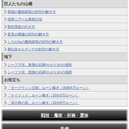
巨人たちの山嶺
異端の魔術師塔の封印の解き方
宿将ニアール簡単討伐
聖別雪原の行き方
星見の廃墟の封印の解き方
しろがねの魔術師塔の封印の解き方
典礼街オルディナの封印の解き方
地下
シーフラ河、東側の石碑(かがり火)の場所
シーフラ河、西側の石碑(かがり火)の場所
お役立ち
「モーグウィン王朝」ルーン稼ぎ（35秒4万ルーン）
「ケイリッド」ルーン稼ぎ（10分3万ルーン）
「深き根の底」ルーン稼ぎ（10分8万ルーン）
戦技・魔術・祈祷・霊体
装備