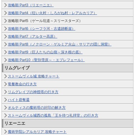
攻略順 Part3（リエーニエ）
攻略順 Part4（狂い火村・しろがね村・レアルカリア）
攻略順 Part5（ゲール坑道～スリースターズ）
攻略順 Part6（シーフラ河・古遺跡断崖）
攻略順 Part7（アルター高原）
攻略順 Part8（ノクローン・ゲルミア火山・サリアの隠し洞窟）
攻略順 Part9（巨人たちの山嶺～深き根の底）
攻略順 Part10（聖別雪原～・エブレフェール）
リムグレイブ
ストームヴィル城 攻略チャート
竜餐教会の行き方
リムグレイブの神授塔の行き方
ハイト砦奪還
オルティスの魔術塔の封印の解き方
ストームヴィル城西の孤島「王を待つ礼拝堂」の行き方
リエーニエ
魔術学院レアルカリア 攻略チャート