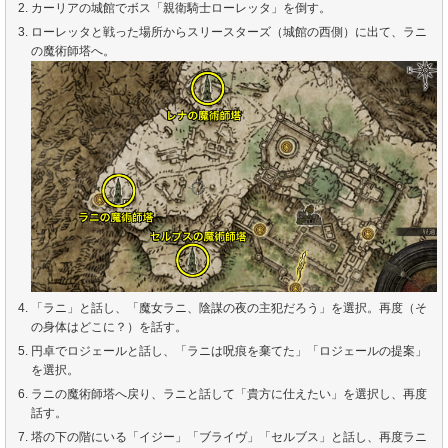
カーリアの城館でボス「親衛騎士ローレッタ」を倒す。
ローレッタと戦った場所からスリースターズ（城館の西側）に出て、ラニ
の魔術師塔へ。
「ラニ」と話し、「魔女ラニ、陰謀の夜の主犯だろう」を選択。再度（そ
の身体はどこに？）を話す。
円卓でロジェールと話し、「ラニは呪痕を棄てた」「ロジェールの提案」
を選択。
ラニの魔術師塔へ戻り、ラニと話して「貴方に仕えたい」を選択し、再度
話す。
塔の下の階にいる「イジー」「ブライヴ」「セルブス」と話し、再度ラニ