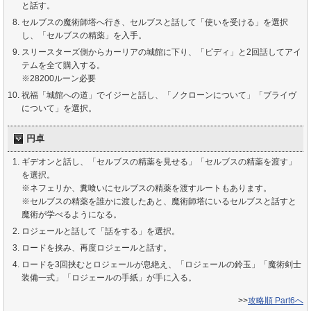
と話す。
セルブスの魔術師塔へ行き、セルブスと話して「使いを受ける」を選択
し、「セルブスの精薬」を入手。
スリースターズ側からカーリアの城館に下り、「ピディ」と2回話してアイ
テムを全て購入する。
※28200ルーン必要
祝福「城館への道」でイジーと話し、「ノクローンについて」「ブライヴ
について」を選択。
円卓
ギデオンと話し、「セルブスの精薬を見せる」「セルブスの精薬を渡す」
を選択。
※ネフェリか、糞喰いにセルブスの精薬を渡すルートもあります。
※セルブスの精薬を誰かに渡したあと、魔術師塔にいるセルブスと話すと
魔術が学べるようになる。
ロジェールと話して「話をする」を選択。
ロードを挟み、再度ロジェールと話す。
ロードを3回挟むとロジェールが息絶え、「ロジェールの鈴玉」「魔術剣士
装備一式」「ロジェールの手紙」が手に入る。
>>
攻略順 Part6へ