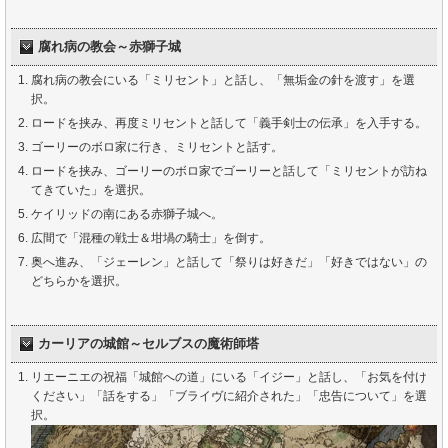
腐れ病の教会～赤獅子城
腐れ病の教会にいる「ミリセント」と話し、「無垢金の針を渡す」を選
択。
ロードを挟み、再度ミリセントと話して「義手剣士の伝承」を入手する。
ゴーリーのボロ家に行き、ミリセントと話す。
ロードを挟み、ゴーリーのボロ家でゴーリーと話して「ミリセントが訪ね
てきていた」を選択。
ケイリッドの南にある赤獅子城へ。
広間で「混種の戦士＆坩堝の騎士」を倒す。
奥へ進み、「ジェーレン」と話して「祭りは好きだ」「好きではない」の
どちらかを選択。
カーリアの城館～セルブスの魔術師塔
リエーニエの祝福「城館への道」にいる「イジー」と話し、「お気を付け
ください」「話をする」「ブライヴに紹介された」「忠告について」を選
択。