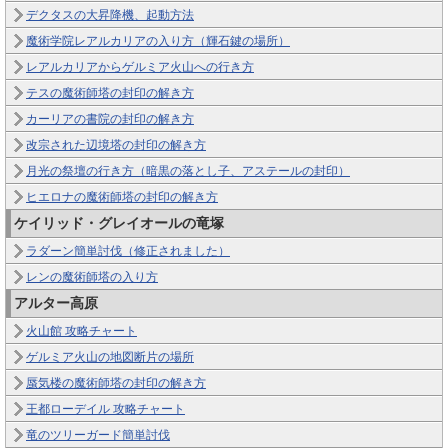
デクタスの大昇降機、起動方法
魔術学院レアルカリアの入り方（輝石鍵の場所）
レアルカリアからゲルミア火山への行き方
テスの魔術師塔の封印の解き方
カーリアの書院の封印の解き方
改宗された辺境塔の封印の解き方
月光の祭壇の行き方（暗黒の落とし子、アステールの封印）
ヒエロナの魔術師塔の封印の解き方
ケイリッド・グレイオールの竜塚
ラダーン簡単討伐（修正されました）
レンの魔術師塔の入り方
アルター高原
火山館 攻略チャート
ゲルミア火山の地図断片の場所
蜃気楼の魔術師塔の封印の解き方
王都ローデイル 攻略チャート
竜のツリーガード簡単討伐