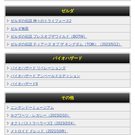
ゼルダ
ゼルダの伝説 神々のトライフォース2
ゼルダ無双
ゼルダの伝説 ブレスオブザワイルド（BOTW）
ゼルダの伝説 ティアーズ オブ ザ キングダム（TOtK）（2023/5/12）
バイオハザード
バイオハザード リベレーションズ
バイオハザード アンベールドエディション
バイオハザード6
その他
ニンテンドーミュージアム
ホグワーツ・レガシー（2023/2/10）
オクトパストラベラーズ2（2023/2/24）
メトロイド ドレッド（2021/10/8）