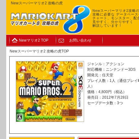
Newスーパーマリオ2 攻略の虎
Newスーパーマリオ2攻略
攻略に必要な データベース
チャート、モンスター、配合
見やすく、分かりやすく
解説しています！
Newマリオ2 TOP
お問い合わせ
Newスーパーマリオ2 攻略の虎TOP
ジャンル：アクション
対応機種：ニンテンドー3DS
開発元：任天堂
プレイ人数：1人（通信プレイ
人）
価格：4,800円（税込）
発売日：2012年7月28日
セーブデータ数：3つ