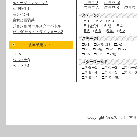
ルイージマンション2
□
フラワ-3
□
フラワ-城
□
フラワ-A
□
フラワ-B
□
フラワ
女神転生4
モンハン4
ステージ5
魔女と百騎兵
□
5-1
□
5-2
□
5-3
ジョジョ オールスターバトル
□
5-おばけ
□
5-砦
□
5-4
□
5-5
□
5-6
□
5-城
□
5-A
ゼルダ 神々のトライフォース2
ステージ6
□
6-1
□
6-おばけ
□
6-2
攻略予定ソフト
□
6-3
□
6-砦
□
6-4
□
6-5
FF15
□
6-A
□
6-B
□
6-城
ペルソナQ
スターワールド
ペルソナ5
□
スター1
□
スター2
□
スター3
□
スター4
□
スター5
□
スター6
□
スター7
□
スター城
Copyright Newスーパーマリオ2