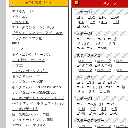
その他攻略サイト
ステージ
マリオカート8
ステージ1
ドラクエ9
□
1-1
□
1-2
□
1-3
□
1-砦
ドラクエ10
□
1-4
□
1-5
□
1-A
□
1-城
□
1-大砲
テリーのワンダーランド3D
ドラクエモンスターズ2 イルルカ
ステージ2
ドラクエ4 スマホ版
□
2-1
□
2-2
□
2-3
□
2-砦
FF13
□
2-おばけ
□
2-4
□
2-5
□
2-A
□
2-B
□
2-城
FF13-2
ライトニング リターンズ
ステージキノコ
FF14 新生エオルゼア
□
きのこ-1
□
きのこ-2
□
きのこ
FF零式
□
きのこ-3
□
きのこ-城
□
きのこ-A
□
きのこ-B
□
きのこ
モンハンポータブル3rd
キングダムハーツ
ステージ3
キングダムハーツ3D
□
3-1
□
3-2
□
3-3
□
3-砦
キングダムハーツBirth by Sleep
□
3-4
□
3-おばけ
□
3-5
□
3-城
□
3-A
□
3-B
□
3-大砲
キングダムハーツ358/2Days
バイオハザード リベレーションズ
ステージ4
バイオ アンベールド エディション
□
4-1
□
4-おばけ
□
4-2
バイオハザード6
□
4-砦
□
4-3
□
4-4
□
4-5
□
4-城
□
4-A
□
4-B
□
4-C
新・光神話パルテナの鏡
ファイアーエムブレム覚醒
ステージフラワー
Newスーパーマリオ2
□
フラワ-1
□
フラワ-2
□
フラワ