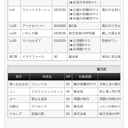
[★3] 前方半径8マス
Lv4
ウインドスラッシュ
15/22/30
[★1] 幅2×距離16マス
風の力を剣に集め
[★2] 幅2×距離20マス
[★3] 幅2×距離20マス
Lv18
アークセイバー
30/43/60
敵1体
風の力で天から雷
Lv20
いやしの風
18/25/36
味方全体のHP回復
癒しの風を生み出
Lv30
マジカルギア
15/20/25
[★1] 周囲5マス
防御ダウン
[★2] 周囲6マス
[★3] 周囲7マス
第7章
ドラグフォース
30
敵全体
体内に宿る竜王の
協力技
相手
特技名
MP
対象範囲
青いおおかみ
フェンリル
20
幅2×距離20マス
冷気と氷の獣が出現
ニノ
クロスジャッジメント
40
敵全体
剣と拳に呼び寄せた
ルー
聖なる息吹
30
周囲の味方
周囲の仲間のHPが
白騎士
ヴァルハラ
80
敵全体
ふたつの剣から放た
ナルシア
祝福の雨
50
味方全体
味方全体のHPを回