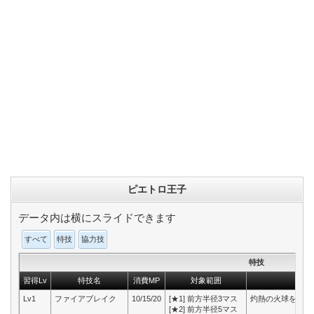
ピエトロ王子
データ内は横にスライドできます
すべて
特技
協力技
特技
習得Lv
特技名
消費MP
対象範囲
Lv1
ファイアブレイク
10/15/20
[★1] 前方半径3マス
灼熱の火球を放ち
[★2] 前方半径5マス