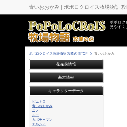
青いおおかみ | ポポロクロイス牧場物語 
ポポロク
見やすく
ポポロクロイス牧場物語 攻略の虎
TOP
青いおおかみ
発売前情報
基本情報
キャラクターデータ
ピエトロ
青いおおかみ
ニノ
ルー
カボチャマン
ナルシア