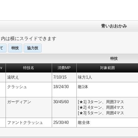
青いおおかみ
タ内は横にスライドできます
て
特技
協力技
特技
v
特技名
消費MP
対象範囲
遠吠え
7/10/15
味方1人
クラッシュ
18/24/30
敵1体
ガーディアン
30/45/60
[★1] 3ターン、周囲3マス
[★2] 4ターン、周囲4マス
[★3] 5ターン、周囲4マス
ファントクラッシュ
25/30/40
敵全体