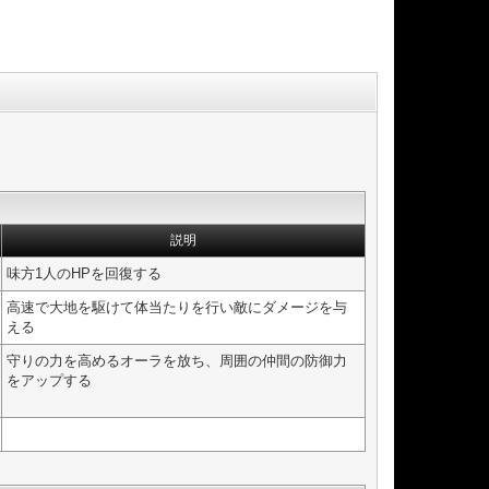
説明
味方1人のHPを回復する
高速で大地を駆けて体当たりを行い敵にダメージを与
える
守りの力を高めるオーラを放ち、周囲の仲間の防御力
をアップする