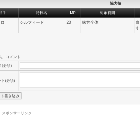
協力技
相手
特技名
MP
対象範囲
トロ
シルフィード
20
味方全体
白
す
供、コメント
 (必須)
ト(必須)
スポンサーリンク