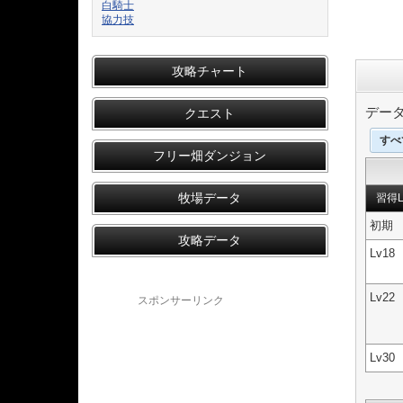
白騎士
協力技
攻略チャート
デー
クエスト
すべ
フリー畑ダンジョン
牧場データ
習得L
初期
攻略データ
Lv18
Lv22
スポンサーリンク
Lv30