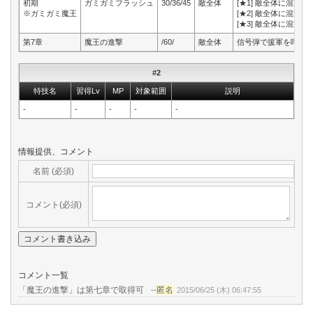
初期
ガミガミフラッシュ
30/36/45
敵全体
[★1] 敵全体に混乱
※ガミガミ魔王
[★2] 敵全体に混乱＋
[★3] 敵全体に混乱
第7章
魔王の進撃
/60/
敵全体
信号弾で援軍を呼び
#2
特技名
習得Lv
MP
対象範囲
説明
-
-
-
-
-
情報提供、コメント
名前 (必須)
コメント(必須)
コメント一覧
「魔王の進撃」は第七章で取得可
匿名
--
2015/06/25 (木) 06:47:55