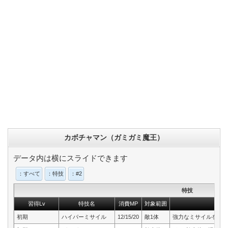
カボチャマン（ガミガミ魔王）
データ内は横にスライドできます
：すべて
：特技
：#2
特技
習得Lv
特技名
消費MP
対象範囲
初期
ハイパーミサイル
12/15/20
敵1体
強力なミサイルを発