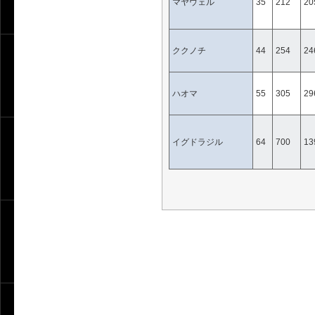
マヤウェル
35
212
20
ククノチ
44
254
24
ハオマ
55
305
29
イグドラジル
64
700
13