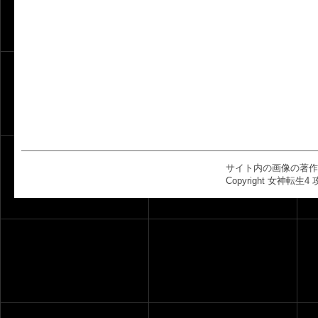
サイト内の画像の著作
Copyright 女神転生4 攻略