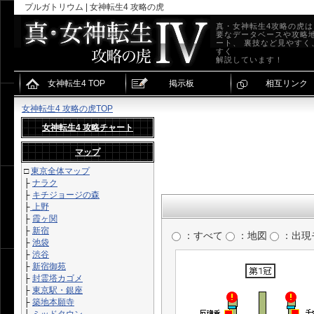
プルガトリウム | 女神転生4 攻略の虎
真・女神転生4攻略の虎
要なデータベースや攻略
ート、 裏技など見やすく
すく
解説しています！
女神転生4 TOP
掲示板
相互リンク
女神転生4 攻略の虎TOP
女神転生4 攻略チャート
マップ
□
東京全体マップ
├
ナラク
├
キチジョージの森
├
上野
├
霞ヶ関
├
新宿
：すべて
：地図
：出現
├
池袋
├
渋谷
├
新宿御苑
├
封霊塔カゴメ
├
東京駅・銀座
├
築地本願寺