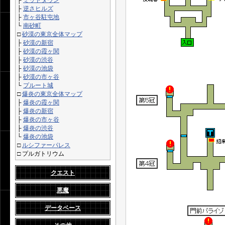
├
ミッドタウン
├
逆さヒルズ
├
市ヶ谷駐屯地
└
南砂町
□
砂漠の東京全体マップ
├
砂漠の新宿
├
砂漠の霞ヶ関
├
砂漠の渋谷
├
砂漠の池袋
├
砂漠の市ヶ谷
└
プルート城
□
爆炎の東京全体マップ
├
爆炎の霞ヶ関
├
爆炎の新宿
├
爆炎の市ヶ谷
├
爆炎の渋谷
└
爆炎の池袋
□
ルシファーパレス
□
プルガトリウム
クエスト
悪魔
データベース