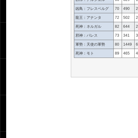
凶鳥：フレスベルグ
70
490
2
龍王：アナンタ
72
502
2
死神：ネルガル
82
644
2
邪神：パレス
73
341
3
軍勢：天使の軍勢
80
1449
6
死神：モト
89
465
4