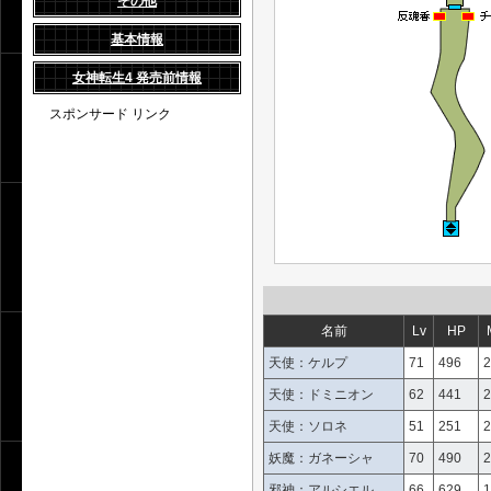
その他
基本情報
女神転生4 発売前情報
スポンサード リンク
名前
Lv
HP
天使：ケルプ
71
496
2
天使：ドミニオン
62
441
2
天使：ソロネ
51
251
2
妖魔：ガネーシャ
70
490
2
邪神：アルシエル
66
629
1