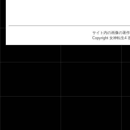
サイト内の画像の著作
Copyright 女神転生4 攻略