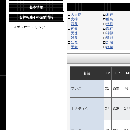
基本情報
□
大天使
□
邪神
女神転生4 発売前情報
□
女神
□
凶鳥
□
霊鳥
□
妖樹
スポンサード リンク
□
神樹
□
魔神
□
天使
□
神獣
□
妖鳥
□
聖獣
□
妖魔
□
幻魔
□
天女
□
妖精
名前
Lv
HP
M
アレス
31
388
76
トナティウ
37
329
17