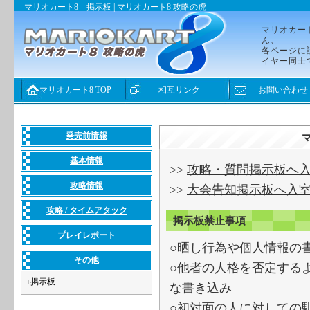
マリオカート8 掲示板 | マリオカート8 攻略の虎
マリオカー
ん、
各ページに
イヤー同士
マリオカート8 TOP
相互リンク
お問い合わせ
発売前情報
基本情報
>>
攻略・質問掲示板へ
攻略情報
>>
大会告知掲示板へ入
攻略 / タイムアタック
掲示板禁止事項
プレイレポート
○晒し行為や個人情報の
その他
○他者の人格を否定する
□
掲示板
な書き込み
○初対面の人に対しての