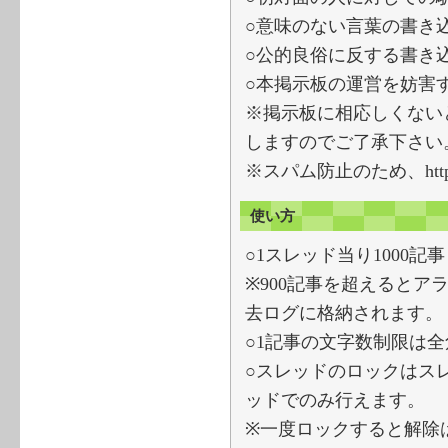
○意味のない言葉の書き
○公的良俗に反する書き
○本掲示板の運営を妨害
※掲示板に相応しくない
しますのでご了承下さい
※スパム防止のため、ht
使い方
○1スレッド当り1000
※900記事を超えるとア
去ログに格納されます。
○1記事の文字数制限は全
○スレッドのロックはス
ッドでのみ行えます。
※一度ロックすると解除