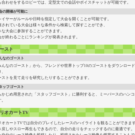
ち合わせをするロビーでは、定型文での会話やボイスチャットが可能です。
会の開催が可能に
レイヤーがルールや日時を指定して大会を開くことが可能です。
催されている大会は様々な条件から検索して探すことができ、
きな大会に参加することができます。
会が終わるごとにランキングが発表されます。
ースト
んなのゴースト
みんなのゴースト」から、フレンドや世界トップ10のゴーストをダウンロー
り、
ーストを見て走りを研究したりすることができます。
タッフゴースト
らかじめ用意された「スタッフゴースト」に勝利すると、ミーバースのハンコ
す。
リオカートTV
リオカートTVでは自分のプレイしたレースのハイライトを観ることができま
き戻しやスロー再生もできるので、自分の走りをチェックするのに最適です。
た自分のレース映像を投稿したり、投稿されたレース映像を鑑賞することもで