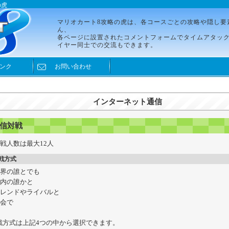
の虎
マリオカート8攻略の虎は、各コースごとの攻略や隠し要
ん、
各ページに設置されたコメントフォームでタイムアタッ
イヤー同士での交流もできます。
ンク
お問い合わせ
インターネット通信
信対戦
対戦人数は最大12人
戦方式
世界の誰とでも
国内の誰かと
フレンドやライバルと
大会で
戦方式は上記4つの中から選択できます。