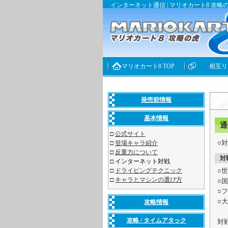
インターネット通信 | マリオカート8 攻略
マリオカート8 TOP
相互リ
発売前情報
基本情報
通
□
公式サイト
○
□
登場キャラ紹介
□
反重力について
対
□
インターネット対戦
□
ドライビングテクニック
○
□
キャラとマシンの選び方
○
○
○
攻略情報
攻略 / タイムアタック
対