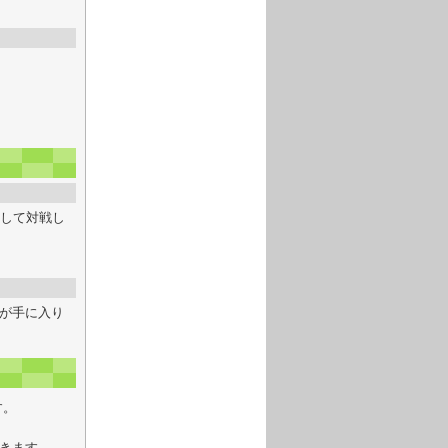
ドして対戦し
が手に入り
す。
きます。