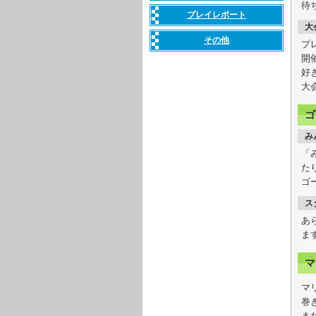
待
プレイレポート
大
その他
プ
開
好
大
ゴ
み
「
た
ゴ
ス
あ
ま
マ
マ
巻
ま