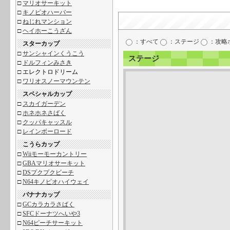
□
マリオサーキット
□
キノピオハーバー
□
ねじれマンション
□
ヘイホーこうざん
：すべて
：ステージ
：攻略
スターカップ
□
サンシャインくうこう
ステージ
□
ドルフィンみさき
□
エレクトロドリーム
□
ワリオスノーマウンテン
スペシャルカップ
□
スカイガーデン
□
ホネホネさばく
□
クッパキャッスル
□
レインボーロード
こうらカップ
□
Wiiモーモーカントリー
□
GBAマリオサーキット
□
DSプクプクビーチ
□
N64キノピオハイウェイ
バナナカップ
□
GCカラカラさばく
□
SFCドーナツへいや3
□
N64ピーチサーキット