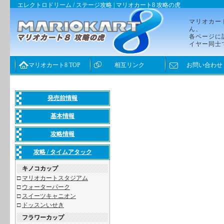
エレクトロドリーム / ステージ攻略 | マリオカート8 攻略の虎
マリオカー
ん、
各ページに
イヤー同士
マリオカート8 TOP
相互リンク
お問い合わせ
発売前情報
基本情報
攻略情報
攻略 / タイムアタック
キノコカップ
□
マリオカートスタジアム
□
ウォーターパーク
□
スイーツキャニオン
□
ドッスンいせき
フラワーカップ