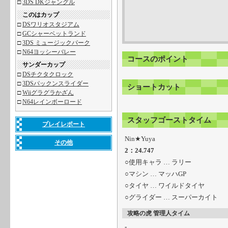
□
3DS DKジャングル
このはカップ
□
DSワリオスタジアム
□
GCシャーベットランド
□
3DS ミュージックパーク
□
N64ヨッシーバレー
コースのポイント
サンダーカップ
□
DSチクタクロック
□
3DSパックンスライダー
ショートカット
□
Wiiグラグラかざん
□
N64レインボーロード
スタッフゴーストタイム
プレイレポート
Nin★Yuya
その他
2：24.747
○使用キャラ … ラリー
○マシン … マッハGP
○タイヤ … ワイルドタイヤ
○グライダー … スーパーカイト
攻略の虎 管理人タイム
-