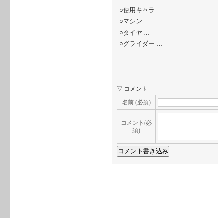
○使用キャラ …
○マシン …
○タイヤ …
○グライダー …
▽ コメント
名前 (必須)
コメント(必
須)