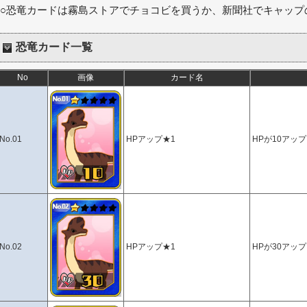
○恐竜カードは霧島ストアでチョコビを買うか、新聞社でキャップ
恐竜カード一覧
No
画像
カード名
No.01
HPアップ★1
HPが10アップ
No.02
HPアップ★1
HPが30アップ