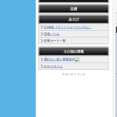
目標
あそび
DJ体験（ディージェーたいけん）
恐竜バトル
恐竜カード一覧
その他の情報
通れない道と開通条件
おやつタイム
スポンサー リンク