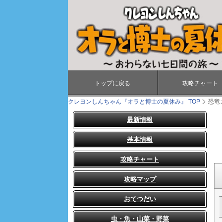
トップに戻る
攻略チャート
クレヨンしんちゃん『オラと博士の夏休み』
TOP
恐竜
最新情報
基本情報
攻略チャート
攻略マップ
おてつだい
虫・魚・山菜・野菜