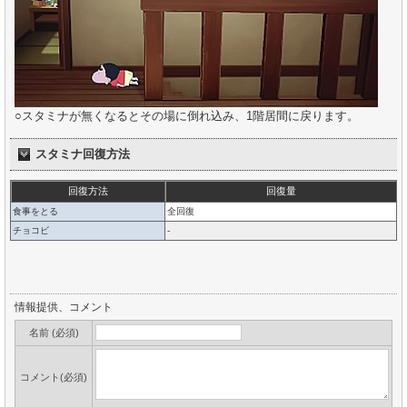
○スタミナが無くなるとその場に倒れ込み、1階居間に戻ります。
スタミナ回復方法
回復方法
回復量
食事をとる
全回復
チョコビ
-
情報提供、コメント
名前 (必須)
コメント(必須)