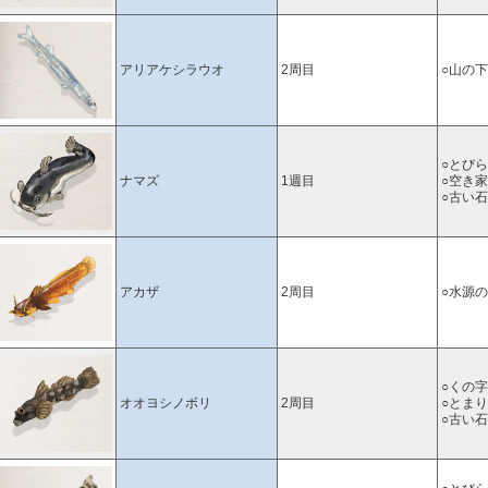
アリアケシラウオ
2周目
○山の
○とび
ナマズ
1週目
○空き
○古い
アカザ
2周目
○水源
○くの
オオヨシノボリ
2周目
○とま
○古い