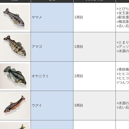
○とび
○女王坂
ヤマメ
1周目
○駅前
○梅花
○古い
○とま
アマゴ
1周目
○アッ
○水源
○青鉄
○ヒヒ
オヤニラミ
2周目
○ヒヒ
○つん
○水源
ウグイ
3周目
○古い