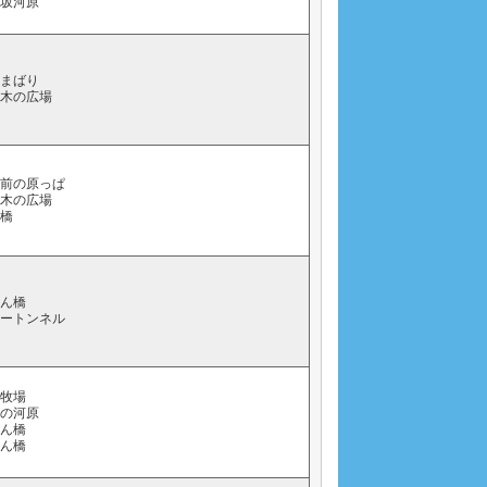
コ坂河原
字まばり
り木の広場
家前の原っぱ
り木の広場
石橋
てん橋
ソートンネル
下牧場
橋の河原
てん橋
つん橋