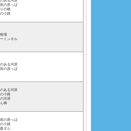
らのある河原
家前の原っぱ
通りの橋
藻の小路
下牧場
ソートンネル
らのある河原
家前の原っぱ
らのある河原
藻の小路
橋の河原
つん橋
家前の原っぱ
藻の小路
の森ダム