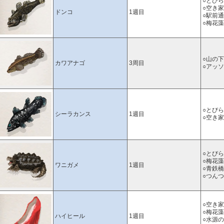
○とび
○空き
ドンコ
1週目
○駅前
○梅花
○山の
カワアナゴ
3周目
○アッ
○とび
シーラカンス
1週目
○空き
○とび
○梅花
ワニガメ
1週目
○青鉄
○つん
○空き
○梅花
ハイヒール
1週目
○水源