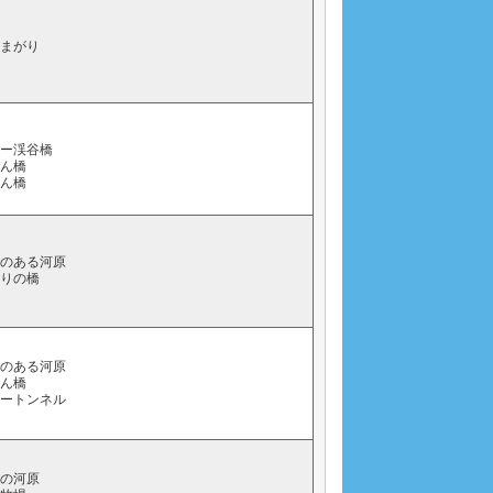
字まがり
ソー渓谷橋
てん橋
つん橋
らのある河原
通りの橋
らのある河原
てん橋
ソートンネル
橋の河原