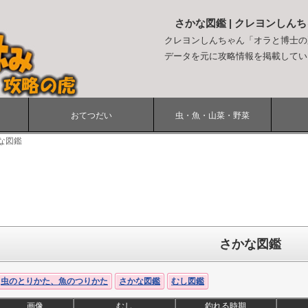
さかな図鑑 | クレヨンしん
クレヨンしんちゃん「オラと博士の
データを元に攻略情報を掲載してい
おてつだい
虫・魚・山菜・野菜
な図鑑
さかな図鑑
虫のとりかた、魚のつりかた
さかな図鑑
むし図鑑
画像
むし
釣れる時期