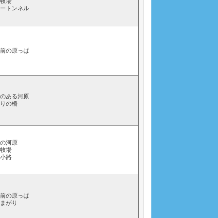
下牧場
ソートンネル
家前の原っぱ
らのある河原
通りの橋
橋の河原
下牧場
の小路
家前の原っぱ
字まがり