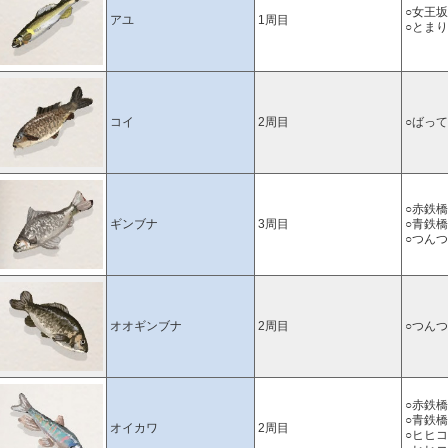
○女王坂
アユ
1周目
○とま
コイ
2周目
○ばっ
○赤鉄
ギンブナ
3周目
○青鉄
○つん
オオギンブナ
2周目
○つん
○赤鉄
○青鉄
オイカワ
2周目
○ヒヒ