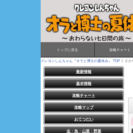
トップに戻る
攻略チャート
クレヨンしんちゃん『オラと博士の夏休み』
TOP
さか
最新情報
基本情報
攻略チャート
攻略マップ
おてつだい
虫・魚・山菜・野菜