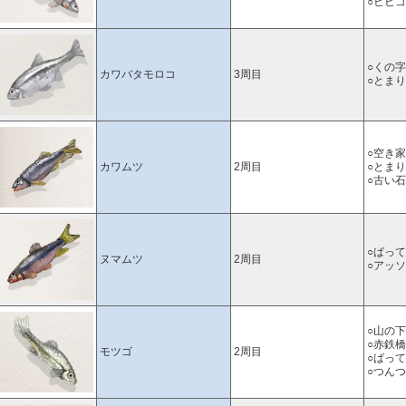
○ヒヒ
○くの
カワバタモロコ
3周目
○とま
○空き
カワムツ
2周目
○とま
○古い
○ばっ
ヌマムツ
2周目
○アッ
○山の
○赤鉄
モツゴ
2周目
○ばっ
○つん