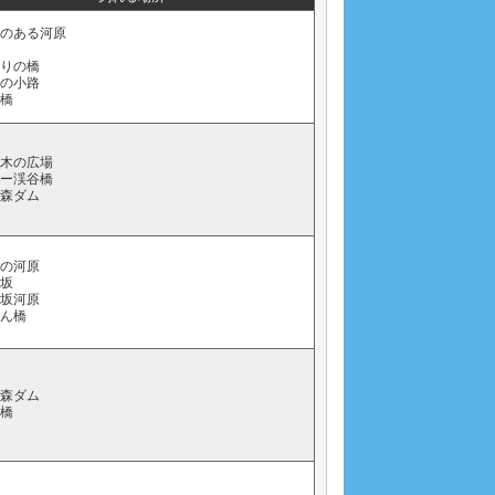
らのある河原
通りの橋
藻の小路
石橋
り木の広場
ソー渓谷橋
の森ダム
橋の河原
コ坂
コ坂河原
つん橋
の森ダム
石橋