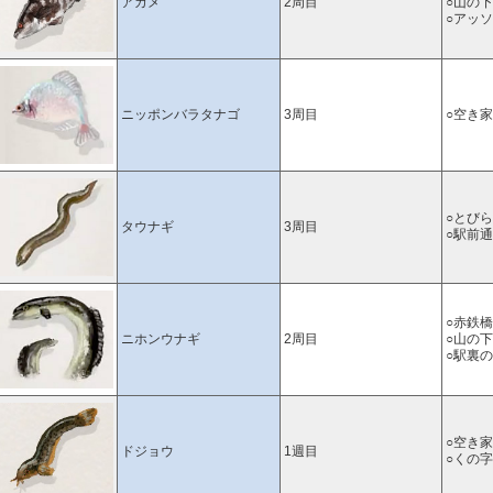
アカメ
2周目
○山の
○アッ
ニッポンバラタナゴ
3周目
○空き
○とび
タウナギ
3周目
○駅前
○赤鉄
ニホンウナギ
2周目
○山の
○駅裏
○空き
ドジョウ
1週目
○くの