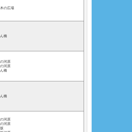
り木の広場
てん橋
橋の河原
橋の河原
つん橋
つん橋
橋の河原
橋の河原
コ坂