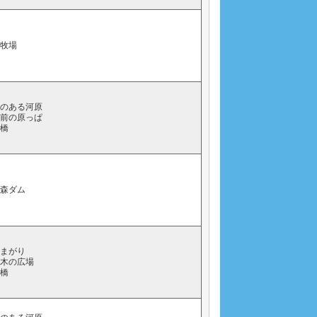
下牧場
らのある河原
家前の原っぱ
石橋
の森ダム
字まがり
り木の広場
石橋