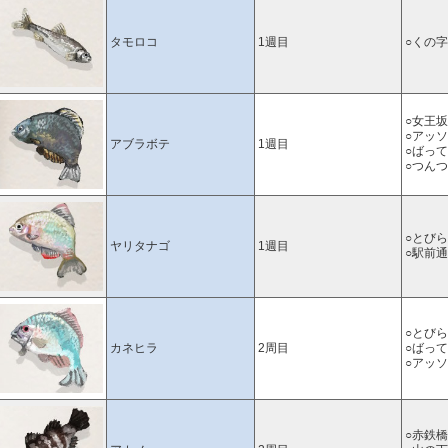
タモロコ
1週目
○くの
○女王坂
○アッ
アブラボテ
1週目
○ばっ
○つん
○とび
ヤリタナゴ
1週目
○駅前
○とび
カネヒラ
2周目
○ばっ
○アッ
○赤鉄